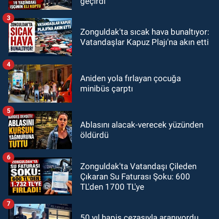
geçirdi
3
Zonguldak'ta sıcak hava bunaltıyor:
Vatandaşlar Kapuz Plajı'na akın etti
4
Aniden yola fırlayan çocuğa
minibüs çarptı
5
Ablasını alacak-verecek yüzünden
öldürdü
6
Zonguldak'ta Vatandaşı Çileden
Çıkaran Su Faturası Şoku: 600
TL'den 1700 TL'ye
7
50 yıl hapis cezasıyla aranıyordu,