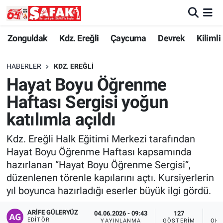
Zonguldak
Zonguldak Nöbetçi Eczaneler
Zonguldak
Kdz. Ereğli
Çaycuma
Devrek
Kilimli
Kdz. Ereğli
Zonguldak Hava Durumu
HABERLER
KDZ. EREĞLI
Hayat Boyu Öğrenme
Çaycuma
Zonguldak Namaz Vakitleri
Haftası Sergisi yoğun
Devrek
Zonguldak Trafik Yoğunluk Haritası
katılımla açıldı
Kdz. Ereğli Halk Eğitimi Merkezi tarafından
Kilimli
Süper Lig Puan Durumu ve Fikstür
Hayat Boyu Öğrenme Haftası kapsamında
hazırlanan “Hayat Boyu Öğrenme Sergisi”,
Asayiş
Tüm Manşetler
düzenlenen törenle kapılarını açtı. Kursiyerlerin
yıl boyunca hazırladığı eserler büyük ilgi gördü.
Spor
Son Dakika Haberleri
ARIFE GÜLERYÜZ
04.06.2026 - 09:43
127
Resmi İlan
Haber Arşivi
EDITÖR
YAYINLANMA
GÖSTERIM
OKU