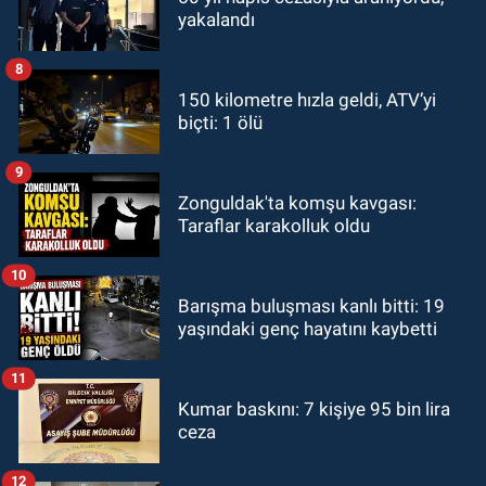
yakalandı
8
150 kilometre hızla geldi, ATV’yi
biçti: 1 ölü
9
Zonguldak'ta komşu kavgası:
Taraflar karakolluk oldu
10
Barışma buluşması kanlı bitti: 19
yaşındaki genç hayatını kaybetti
11
Kumar baskını: 7 kişiye 95 bin lira
ceza
12