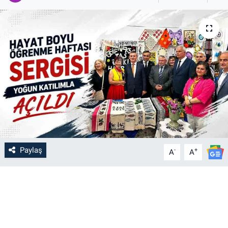
Paylaş
-
+
A
A