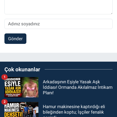
Gönder
Çok okunanlar
1
Arkadaşının Eşiyle Yasak Aşk
İddiası! Ormanda Akılalmaz İntikam
Planı!
2
Hamur makinesine kaptırdığı eli
bileğinden koptu; İşçiler fenalık