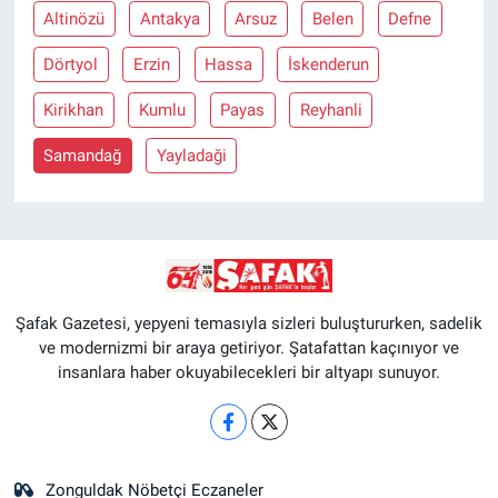
Altinözü
Antakya
Arsuz
Belen
Defne
Dörtyol
Erzin
Hassa
İskenderun
Kirikhan
Kumlu
Payas
Reyhanli
Samandağ
Yayladaği
Şafak Gazetesi, yepyeni temasıyla sizleri buluştururken, sadelik
ve modernizmi bir araya getiriyor. Şatafattan kaçınıyor ve
insanlara haber okuyabilecekleri bir altyapı sunuyor.
Zonguldak Nöbetçi Eczaneler