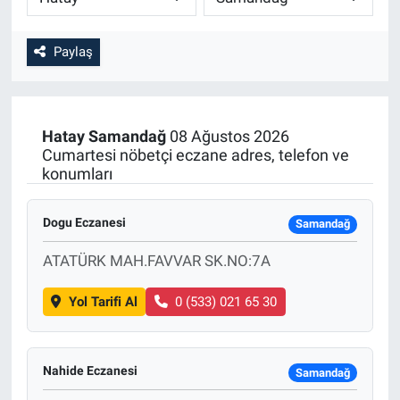
Paylaş
Hatay
Samandağ
08 Ağustos 2026
Cumartesi nöbetçi eczane adres, telefon ve
konumları
Dogu Eczanesi
Samandağ
ATATÜRK MAH.FAVVAR SK.NO:7A
Yol Tarifi Al
0 (533) 021 65 30
Nahide Eczanesi
Samandağ