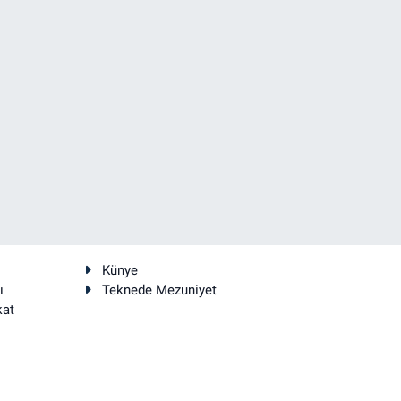
Künye
ı
Teknede Mezuniyet
kat