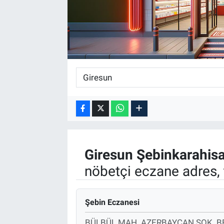
Giresun
Şebinkarahisa
nöbetçi eczane adres, 
Şebin Eczanesi
BÜLBÜL MAH. AZERBAYCAN SOK. BE