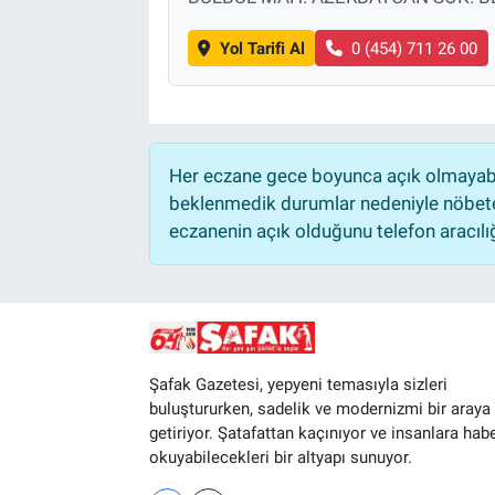
Yol Tarifi Al
0 (454) 711 26 00
Her eczane gece boyunca açık olmayabili
beklenmedik durumlar nedeniyle nöbete
eczanenin açık olduğunu telefon aracılığıy
Şafak Gazetesi, yepyeni temasıyla sizleri
buluştururken, sadelik ve modernizmi bir araya
getiriyor. Şatafattan kaçınıyor ve insanlara hab
okuyabilecekleri bir altyapı sunuyor.