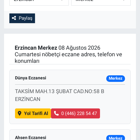
Paylaş
Erzincan
Merkez
08 Ağustos 2026
Cumartesi nöbetçi eczane adres, telefon ve
konumları
Dünya Eczanesi
Merkez
TAKSİM MAH.13 ŞUBAT CAD.NO:58 B
ERZİNCAN
Yol Tarifi Al
0 (446) 228 54 47
Ahsen Eczanesi
Merkez