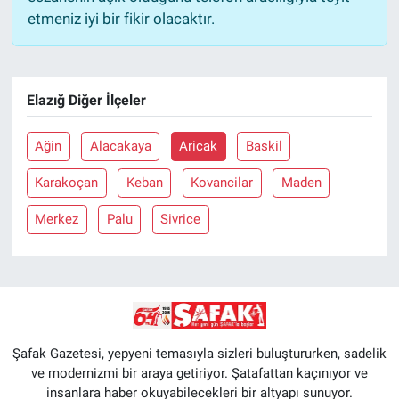
etmeniz iyi bir fikir olacaktır.
Elazığ Diğer İlçeler
Ağin
Alacakaya
Aricak
Baskil
Karakoçan
Keban
Kovancilar
Maden
Merkez
Palu
Sivrice
Şafak Gazetesi, yepyeni temasıyla sizleri buluştururken, sadelik
ve modernizmi bir araya getiriyor. Şatafattan kaçınıyor ve
insanlara haber okuyabilecekleri bir altyapı sunuyor.