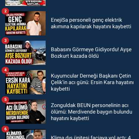
2
EnejiSa personeli genç elektrik
akımına kapılarak hayatını kaybetti
3
Babasını Görmeye Gidiyordu! Ayşe
Bozkurt kazada öldü
4
Kuyumcular Derneği Başkanı Çetin
Çelik'in acı günü: Ersin Kara hayatını
kaybetti
5
Zonguldak BEUN personelinin acı
ölümü: Merdivende baygın bulundu
hayatını kaybetti
6
Klima dış ünitesi faciaya yol açtı: 4