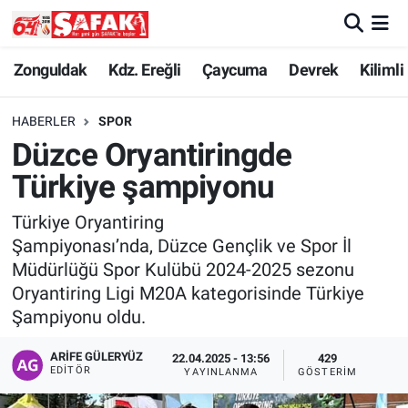
Zonguldak
Zonguldak Nöbetçi Eczaneler
Zonguldak
Kdz. Ereğli
Çaycuma
Devrek
Kilimli
Kdz. Ereğli
Zonguldak Hava Durumu
HABERLER
SPOR
Düzce Oryantiringde
Çaycuma
Zonguldak Namaz Vakitleri
Türkiye şampiyonu
Devrek
Zonguldak Trafik Yoğunluk Haritası
Türkiye Oryantiring
Şampiyonası’nda, Düzce Gençlik ve Spor İl
Kilimli
Süper Lig Puan Durumu ve Fikstür
Müdürlüğü Spor Kulübü 2024-2025 sezonu
Oryantiring Ligi M20A kategorisinde Türkiye
Asayiş
Tüm Manşetler
Şampiyonu oldu.
Spor
Son Dakika Haberleri
ARIFE GÜLERYÜZ
22.04.2025 - 13:56
429
EDITÖR
YAYINLANMA
GÖSTERIM
Resmi İlan
Haber Arşivi