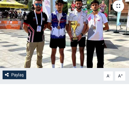
Paylaş
-
+
A
A