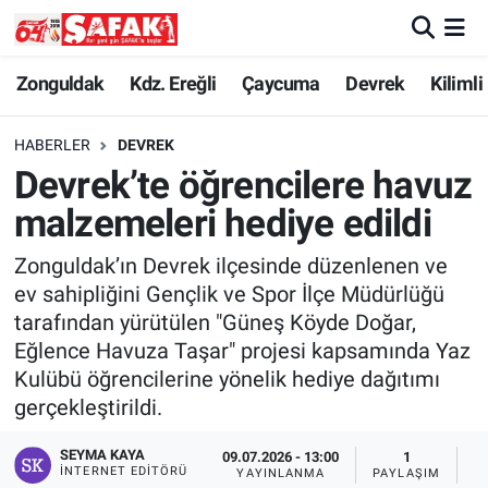
Zonguldak
Zonguldak Nöbetçi Eczaneler
Zonguldak
Kdz. Ereğli
Çaycuma
Devrek
Kilimli
Kdz. Ereğli
Zonguldak Hava Durumu
HABERLER
DEVREK
Devrek’te öğrencilere havuz
Çaycuma
Zonguldak Namaz Vakitleri
malzemeleri hediye edildi
Devrek
Zonguldak Trafik Yoğunluk Haritası
Zonguldak’ın Devrek ilçesinde düzenlenen ve
ev sahipliğini Gençlik ve Spor İlçe Müdürlüğü
Kilimli
Süper Lig Puan Durumu ve Fikstür
tarafından yürütülen "Güneş Köyde Doğar,
Eğlence Havuza Taşar" projesi kapsamında Yaz
Asayiş
Tüm Manşetler
Kulübü öğrencilerine yönelik hediye dağıtımı
gerçekleştirildi.
Spor
Son Dakika Haberleri
SEYMA KAYA
09.07.2026 - 13:00
1
Resmi İlan
Haber Arşivi
İNTERNET EDITÖRÜ
YAYINLANMA
PAYLAŞIM
G