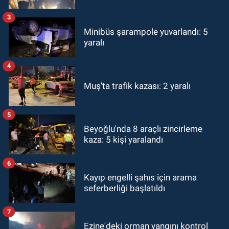
3
Minibüs şarampole yuvarlandı: 5
yaralı
4
Muş'ta trafik kazası: 2 yaralı
5
Beyoğlu'nda 8 araçlı zincirleme
kaza: 5 kişi yaralandı
6
Kayıp engelli şahıs için arama
seferberliği başlatıldı
7
Ezine'deki orman yangını kontrol