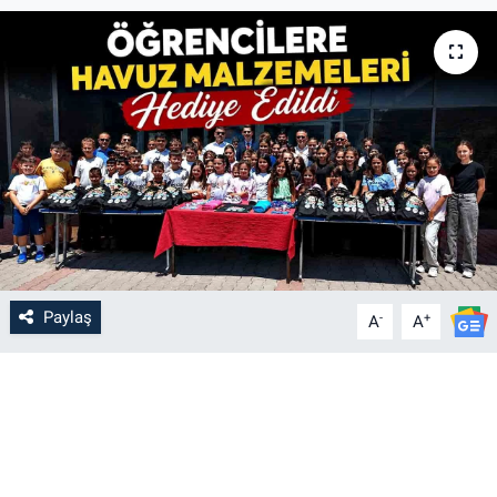
Paylaş
-
+
A
A