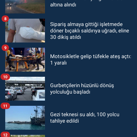
altına alındı
8
Sipariş almaya gittiği işletmede
döner bıçaklı saldırıya uğradı, eline
30 dikiş atıldı
9
Motosikletle gelip tüfekle ateş açtı:
1 yaralı
10
Gurbetçilerin hüzünlü dönüş
yolculuğu başladı
11
Gezi teknesi su aldı, 100 yolcu
tahliye edildi
12