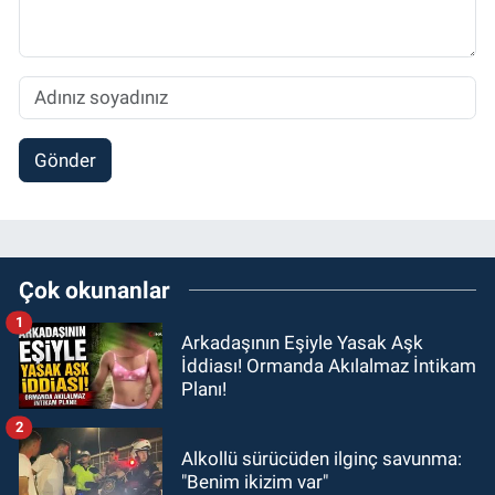
Gönder
Çok okunanlar
1
Arkadaşının Eşiyle Yasak Aşk
İddiası! Ormanda Akılalmaz İntikam
Planı!
2
Alkollü sürücüden ilginç savunma:
"Benim ikizim var"