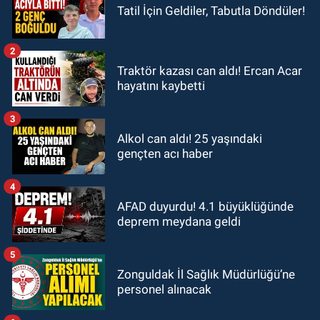
Tatil İçin Geldiler, Tabutla Döndüler!
2
Traktör kazası can aldı! Ercan Acar
hayatını kaybetti
3
Alkol can aldı! 25 yaşındaki
gençten acı haber
4
AFAD duyurdu! 4.1 büyüklüğünde
deprem meydana geldi
5
Zonguldak İl Sağlık Müdürlüğü’ne
personel alınacak