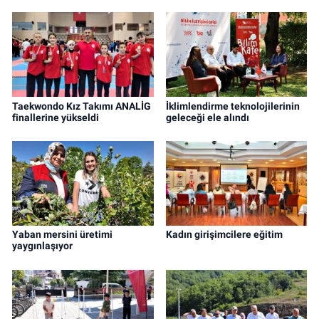
Taekwondo Kız Takımı ANALİG
İklimlendirme teknolojilerinin
finallerine yükseldi
geleceği ele alındı
Yaban mersini üretimi
Kadın girişimcilere eğitim
yaygınlaşıyor