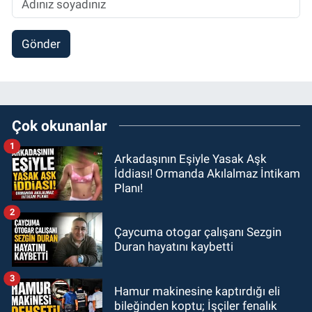
Gönder
Çok okunanlar
1
Arkadaşının Eşiyle Yasak Aşk
İddiası! Ormanda Akılalmaz İntikam
Planı!
2
Çaycuma otogar çalışanı Sezgin
Duran hayatını kaybetti
3
Hamur makinesine kaptırdığı eli
bileğinden koptu; İşçiler fenalık