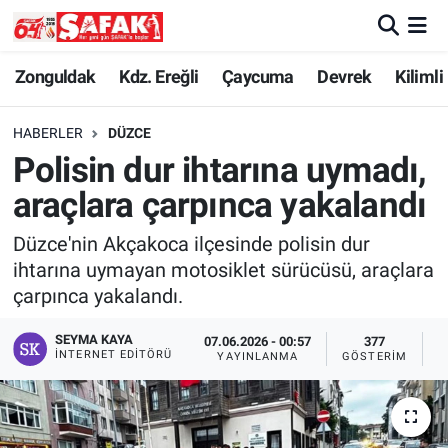
Zonguldak
Zonguldak Nöbetçi Eczaneler
Zonguldak
Kdz. Ereğli
Çaycuma
Devrek
Kilimli
Kdz. Ereğli
Zonguldak Hava Durumu
HABERLER
DÜZCE
Polisin dur ihtarına uymadı,
Çaycuma
Zonguldak Namaz Vakitleri
araçlara çarpınca yakalandı
Devrek
Zonguldak Trafik Yoğunluk Haritası
Düzce'nin Akçakoca ilçesinde polisin dur
ihtarına uymayan motosiklet sürücüsü, araçlara
Kilimli
Süper Lig Puan Durumu ve Fikstür
çarpınca yakalandı.
Asayiş
Tüm Manşetler
SEYMA KAYA
07.06.2026 - 00:57
377
İNTERNET EDITÖRÜ
YAYINLANMA
GÖSTERIM
O
Spor
Son Dakika Haberleri
Resmi İlan
Haber Arşivi