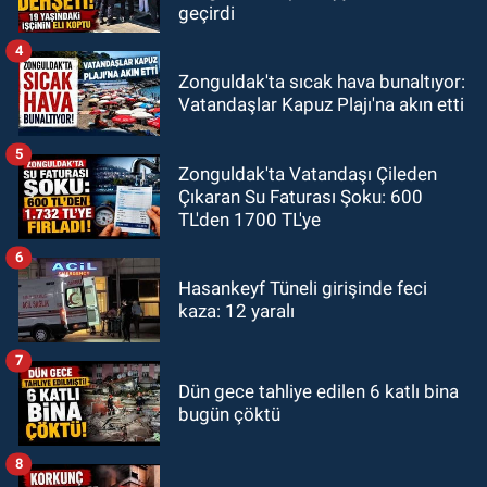
geçirdi
4
Zonguldak'ta sıcak hava bunaltıyor:
Vatandaşlar Kapuz Plajı'na akın etti
5
Zonguldak'ta Vatandaşı Çileden
Çıkaran Su Faturası Şoku: 600
TL'den 1700 TL'ye
6
Hasankeyf Tüneli girişinde feci
kaza: 12 yaralı
7
Dün gece tahliye edilen 6 katlı bina
bugün çöktü
8