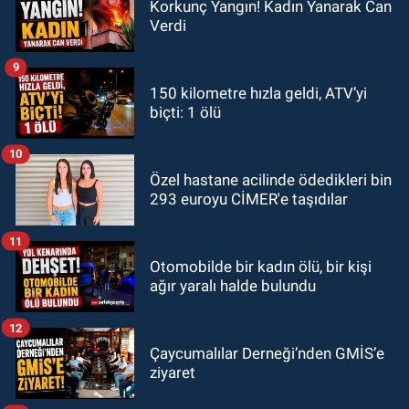
Korkunç Yangın! Kadın Yanarak Can
Verdi
9
150 kilometre hızla geldi, ATV’yi
biçti: 1 ölü
10
Özel hastane acilinde ödedikleri bin
293 euroyu CİMER'e taşıdılar
11
Otomobilde bir kadın ölü, bir kişi
ağır yaralı halde bulundu
12
Çaycumalılar Derneği’nden GMİS’e
ziyaret