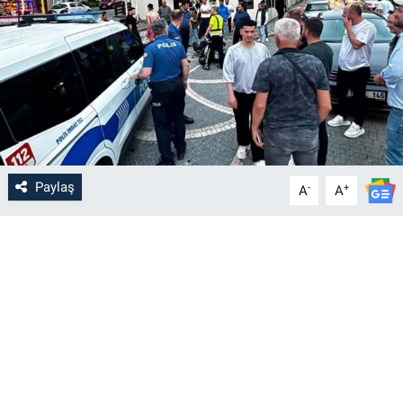
Paylaş
-
+
A
A