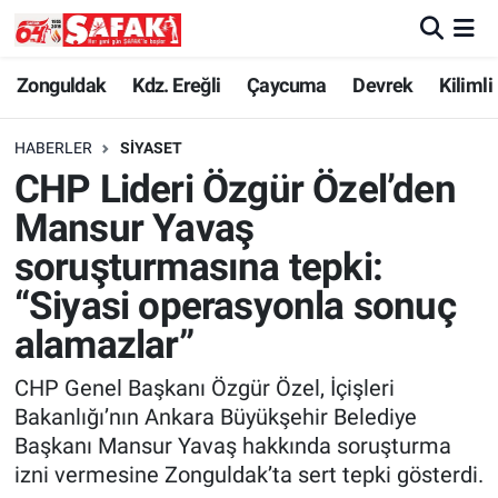
Zonguldak
Zonguldak Nöbetçi Eczaneler
Zonguldak
Kdz. Ereğli
Çaycuma
Devrek
Kilimli
Kdz. Ereğli
Zonguldak Hava Durumu
HABERLER
SIYASET
CHP Lideri Özgür Özel’den
Çaycuma
Zonguldak Namaz Vakitleri
Mansur Yavaş
Devrek
Zonguldak Trafik Yoğunluk Haritası
soruşturmasına tepki:
“Siyasi operasyonla sonuç
Kilimli
Süper Lig Puan Durumu ve Fikstür
alamazlar”
Asayiş
Tüm Manşetler
CHP Genel Başkanı Özgür Özel, İçişleri
Bakanlığı’nın Ankara Büyükşehir Belediye
Spor
Son Dakika Haberleri
Başkanı Mansur Yavaş hakkında soruşturma
izni vermesine Zonguldak’ta sert tepki gösterdi.
Resmi İlan
Haber Arşivi