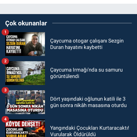
Çok okunanlar
1
Çaycuma otogar çalışanı Sezgin
Duran hayatını kaybetti
2
Çaycuma Irmağı'nda su samuru
görüntülendi
3
Dört yaşındaki oğlunun katili ile 3
gün sonra nikâh masasına oturdu
4
Yangındaki Çocukları Kurtaracaktı!
Vurularak Öldürüldü