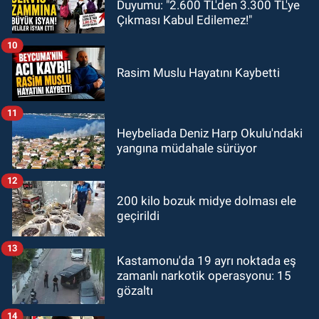
Duyumu: "2.600 TL'den 3.300 TL'ye
Çıkması Kabul Edilemez!"
10
Rasim Muslu Hayatını Kaybetti
11
Heybeliada Deniz Harp Okulu'ndaki
yangına müdahale sürüyor
12
200 kilo bozuk midye dolması ele
geçirildi
13
Kastamonu'da 19 ayrı noktada eş
zamanlı narkotik operasyonu: 15
gözaltı
14