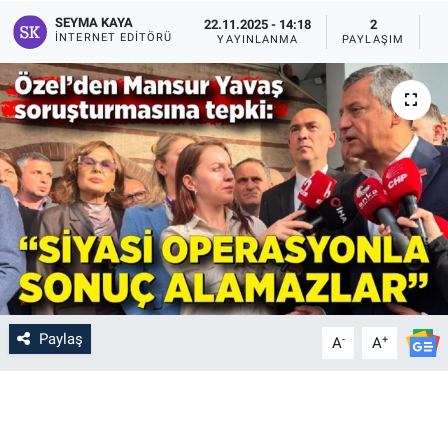
SEYMA KAYA
22.11.2025 - 14:18
2
İNTERNET EDITÖRÜ
YAYINLANMA
PAYLAŞIM
G
Paylaş
-
+
A
A