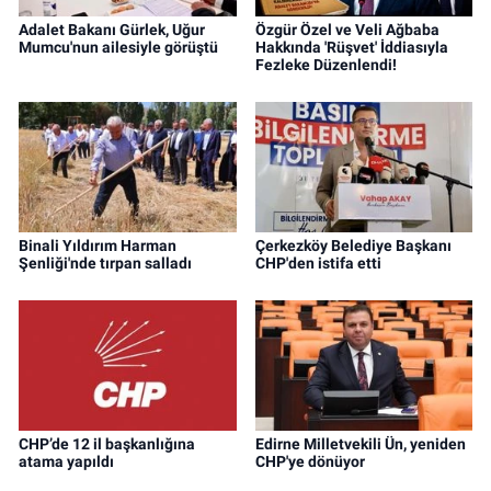
Adalet Bakanı Gürlek, Uğur
Özgür Özel ve Veli Ağbaba
Mumcu'nun ailesiyle görüştü
Hakkında 'Rüşvet' İddiasıyla
Fezleke Düzenlendi!
Binali Yıldırım Harman
Çerkezköy Belediye Başkanı
Şenliği'nde tırpan salladı
CHP'den istifa etti
CHP’de 12 il başkanlığına
Edirne Milletvekili Ün, yeniden
atama yapıldı
CHP'ye dönüyor