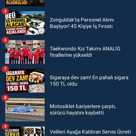
5
Zonguldak'ta Personel Alımı
Başlıyor! 45 Kişiye İş Fırsatı
6
Taekwondo Kız Takımı ANALİG
finallerine yükseldi
7
Sigaraya dev zam! En pahalı sigara
150 TL oldu
8
Motosiklet bariyerlere çarptı,
sürücü hayatını kaybetti
9
Velileri Ayağa Kaldıran Servis Ücreti