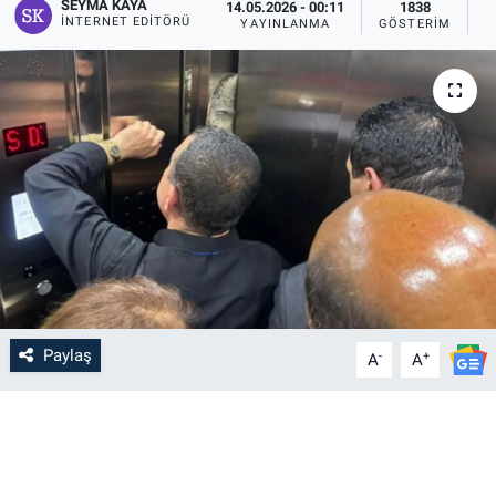
SEYMA KAYA
14.05.2026 - 00:11
1838
İNTERNET EDITÖRÜ
YAYINLANMA
GÖSTERIM
O
Paylaş
-
+
A
A