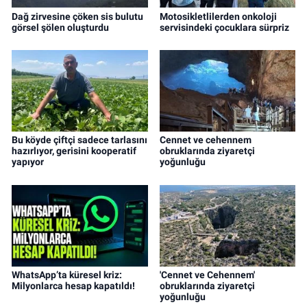
Dağ zirvesine çöken sis bulutu
Motosikletlilerden onkoloji
görsel şölen oluşturdu
servisindeki çocuklara sürpriz
Bu köyde çiftçi sadece tarlasını
Cennet ve cehennem
hazırlıyor, gerisini kooperatif
obruklarında ziyaretçi
yapıyor
yoğunluğu
WhatsApp’ta küresel kriz:
'Cennet ve Cehennem'
Milyonlarca hesap kapatıldı!
obruklarında ziyaretçi
yoğunluğu