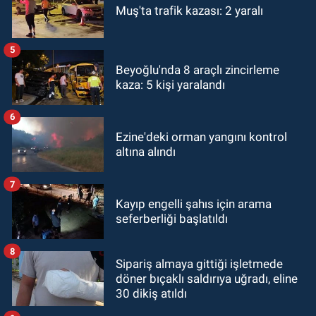
Muş'ta trafik kazası: 2 yaralı
5
Beyoğlu'nda 8 araçlı zincirleme
kaza: 5 kişi yaralandı
6
Ezine'deki orman yangını kontrol
altına alındı
7
Kayıp engelli şahıs için arama
seferberliği başlatıldı
8
Sipariş almaya gittiği işletmede
döner bıçaklı saldırıya uğradı, eline
30 dikiş atıldı