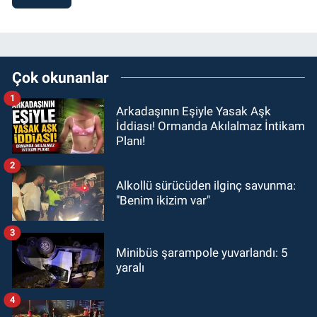
Çok okunanlar
1
Arkadaşının Eşiyle Yasak Aşk
İddiası! Ormanda Akılalmaz İntikam
Planı!
2
Alkollü sürücüden ilginç savunma:
"Benim ikizim var"
3
Minibüs şarampole yuvarlandı: 5
yaralı
4