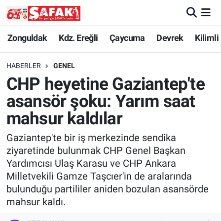
Zonguldak
Zonguldak Nöbetçi Eczaneler
Zonguldak
Kdz. Ereğli
Çaycuma
Devrek
Kilimli
Kdz. Ereğli
Zonguldak Hava Durumu
HABERLER
GENEL
CHP heyetine Gaziantep'te
Çaycuma
Zonguldak Namaz Vakitleri
asansör şoku: Yarım saat
Devrek
Zonguldak Trafik Yoğunluk Haritası
mahsur kaldılar
Gaziantep'te bir iş merkezinde sendika
Kilimli
Süper Lig Puan Durumu ve Fikstür
ziyaretinde bulunmak CHP Genel Başkan
Yardımcısı Ulaş Karasu ve CHP Ankara
Asayiş
Tüm Manşetler
Milletvekili Gamze Taşcıer'in de aralarında
bulunduğu partililer aniden bozulan asansörde
Spor
Son Dakika Haberleri
mahsur kaldı.
Resmi İlan
Haber Arşivi