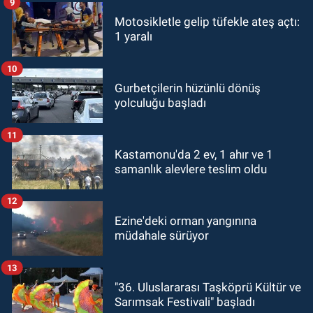
9
Motosikletle gelip tüfekle ateş açtı:
1 yaralı
10
Gurbetçilerin hüzünlü dönüş
yolculuğu başladı
11
Kastamonu'da 2 ev, 1 ahır ve 1
samanlık alevlere teslim oldu
12
Ezine'deki orman yangınına
müdahale sürüyor
13
"36. Uluslararası Taşköprü Kültür ve
Sarımsak Festivali" başladı