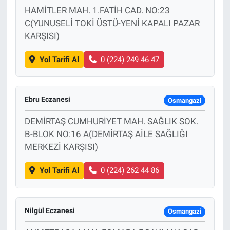
HAMİTLER MAH. 1.FATİH CAD. NO:23
C(YUNUSELİ TOKİ ÜSTÜ-YENİ KAPALI PAZAR
KARŞISI)
Yol Tarifi Al
0 (224) 249 46 47
Ebru Eczanesi
Osmangazi
DEMİRTAŞ CUMHURİYET MAH. SAĞLIK SOK.
B-BLOK NO:16 A(DEMİRTAŞ AİLE SAĞLIĞI
MERKEZİ KARŞISI)
Yol Tarifi Al
0 (224) 262 44 86
Nilgül Eczanesi
Osmangazi