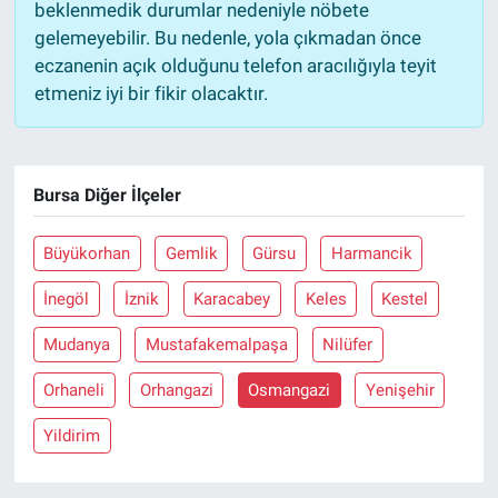
beklenmedik durumlar nedeniyle nöbete
gelemeyebilir. Bu nedenle, yola çıkmadan önce
eczanenin açık olduğunu telefon aracılığıyla teyit
etmeniz iyi bir fikir olacaktır.
Bursa Diğer İlçeler
Büyükorhan
Gemlik
Gürsu
Harmancik
İnegöl
İznik
Karacabey
Keles
Kestel
Mudanya
Mustafakemalpaşa
Nilüfer
Orhaneli
Orhangazi
Osmangazi
Yenişehir
Yildirim