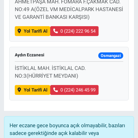
AHMETPAŞA MAH. FOMARA F.ÇAKMAK CAD.
NO:49 A(ÖZEL VM MEDİCALPARK HASTANESİ
VE GARANTİ BANKASI KARŞISI)
Yol Tarifi Al
0 (224) 222 96 54
Aydın Eczanesi
Osmangazi
İSTİKLAL MAH. İSTİKLAL CAD.
NO:3(HÜRRİYET MEYDANI)
Yol Tarifi Al
0 (224) 246 45 99
Her eczane gece boyunca açık olmayabilir, bazıları
sadece gerektiğinde açık kalabilir veya