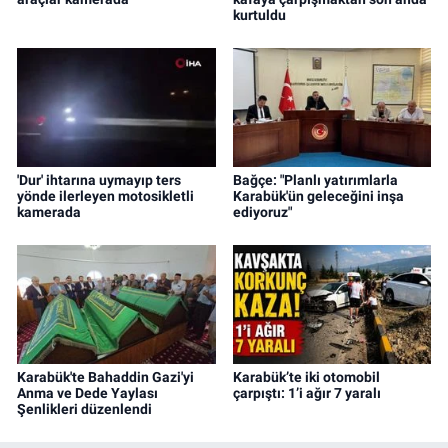
kurtuldu
'Dur' ihtarına uymayıp ters
Bağçe: "Planlı yatırımlarla
yönde ilerleyen motosikletli
Karabük'ün geleceğini inşa
kamerada
ediyoruz"
Karabük'te Bahaddin Gazi'yi
Karabük’te iki otomobil
Anma ve Dede Yaylası
çarpıştı: 1’i ağır 7 yaralı
Şenlikleri düzenlendi