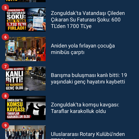
5
Zonguldak'ta Vatandaşı Çileden
Çıkaran Su Faturası Şoku: 600
TL'den 1700 TL'ye
6
Aniden yola fırlayan çocuğa
minibüs çarptı
7
Barışma buluşması kanlı bitti: 19
yaşındaki genç hayatını kaybetti
8
Zonguldak'ta komşu kavgası:
Taraflar karakolluk oldu
9
Uluslararası Rotary Kulübü'nden