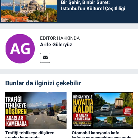
Bir Şehir, Binbir Suret:
İstanbul'un Kültürel Çeşitliliği
EDITÖR HAKKINDA
Arife Güleryüz
Bunlar da ilginizi çekebilir
Trafiği tehlikeye düşüren
Otomobil kamyonla kafa
araçlar kamerada
kafaya çarpışmaktan son anda