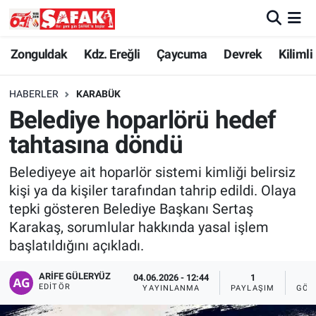
Zonguldak
Zonguldak Nöbetçi Eczaneler
Zonguldak
Kdz. Ereğli
Çaycuma
Devrek
Kilimli
Kdz. Ereğli
Zonguldak Hava Durumu
HABERLER
KARABÜK
Belediye hoparlörü hedef
Çaycuma
Zonguldak Namaz Vakitleri
tahtasına döndü
Devrek
Zonguldak Trafik Yoğunluk Haritası
Belediyeye ait hoparlör sistemi kimliği belirsiz
kişi ya da kişiler tarafından tahrip edildi. Olaya
Kilimli
Süper Lig Puan Durumu ve Fikstür
tepki gösteren Belediye Başkanı Sertaş
Karakaş, sorumlular hakkında yasal işlem
Asayiş
Tüm Manşetler
başlatıldığını açıkladı.
Spor
Son Dakika Haberleri
ARIFE GÜLERYÜZ
04.06.2026 - 12:44
1
EDITÖR
YAYINLANMA
PAYLAŞIM
GÖS
Resmi İlan
Haber Arşivi