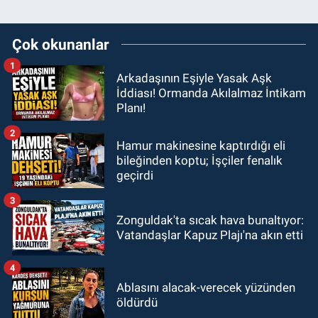
Çok okunanlar
1
Arkadaşının Eşiyle Yasak Aşk
İddiası! Ormanda Akılalmaz İntikam
Planı!
2
Hamur makinesine kaptırdığı eli
bileğinden koptu; İşçiler fenalık
geçirdi
3
Zonguldak'ta sıcak hava bunaltıyor:
Vatandaşlar Kapuz Plajı'na akın etti
4
Ablasını alacak-verecek yüzünden
öldürdü