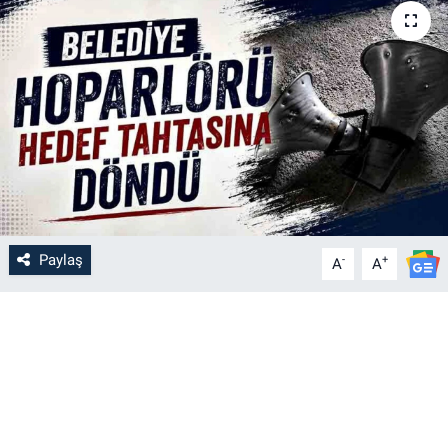
Paylaş
-
+
A
A