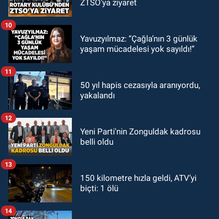
ZTSO'ya ziyaret
10
Yavuzyılmaz: “Çağla’nın 3 günlük
yaşam mücadelesi yok sayıldı!”
11
50 yıl hapis cezasıyla aranıyordu,
yakalandı
12
Yeni Parti'nin Zonguldak kadrosu
belli oldu
13
150 kilometre hızla geldi, ATV’yi
biçti: 1 ölü
14