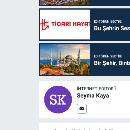
EDITÖRÜN SEÇTIĞI
Bu Şehrin Sess
EDITÖRÜN SEÇTIĞI
Bir Şehir, Binb
İNTERNET EDITÖRÜ
Seyma Kaya