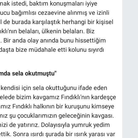
mak istedi, baktım konuşmaları iyiye
ucu bağımlısı cezaevine alınmış ve izinli
l de burada karşılaştık herhangi bir kişisel
ı'nın belaları, ülkenin belaları. Biz
. Bir anda olay anında bunu hissettiğim
daşta bize müdahale etti kolunu sıyırdı
ımda sela okutmuştu"
 kendisi için sela okuttuğunu ifade eden
lede bizim kavgamız Fındıklı'nın kardeşçe
mız Fındıklı halkının bir kuruşunu kimseye
z şu çocuklarımızın geleceğinin kavgası.
i de yatırırız. Dolayısıyla yumruk yedim
ik. Sonra ısırdı şurada bir ısırık yarası var