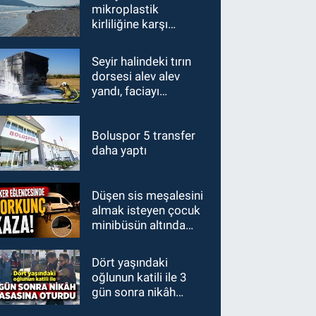
mikroplastik
kirliliğine karşı
mücadelenin startı
verildi
Seyir halindeki tırın
dorsesi alev alev
yandı, faciayı
sürücülerin dikkati
önledi
Boluspor 5 transfer
daha yaptı
Düşen sis meşalesini
almak isteyen çocuk
minibüsün altında
kaldı
Dört yaşındaki
oğlunun katili ile 3
gün sonra nikâh
masasına oturdu