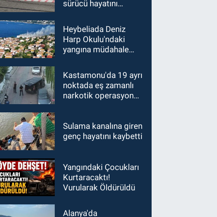
sürücü hayatını
kaybetti
Heybeliada Deniz
Harp Okulu'ndaki
yangına müdahale
sürüyor
Kastamonu'da 19 ayrı
noktada eş zamanlı
narkotik operasyonu:
15 gözaltı
Sulama kanalına giren
genç hayatını kaybetti
Yangındaki Çocukları
Kurtaracaktı!
Vurularak Öldürüldü
Alanya'da