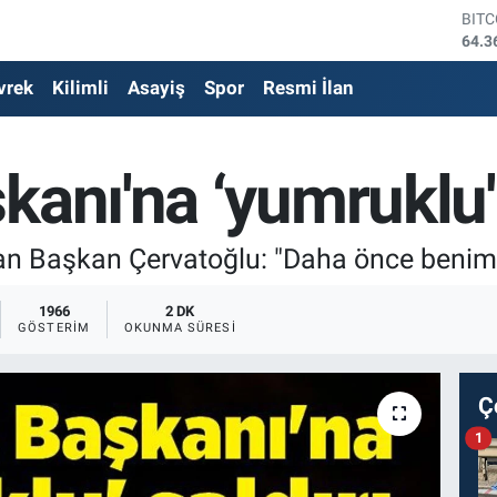
DOL
47,7
EUR
vrek
Kilimli
Asayiş
Spor
Resmi İlan
55,0
STE
64,1
GRA
kanı'na ‘yumruklu' 
6618
BİS
13.8
BIT
olan Başkan Çervatoğlu: "Daha önce beni
64.3
1966
2 DK
GÖSTERIM
OKUNMA SÜRESI
Ç
1