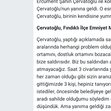
Ercüment Şahin Çervatoğlu ile kon
Çervatoğlu'nun yanına geldi. O esn
Çervatoğlu, birinin kendisine yumru
Çervatoğlu, Fındıklı İlçe Emniyet
Çervatoğlu, yaptığı açıklamada sal
aralarında herhangi problem olduğ
ortamını, dostluk ortamını bozaca
bize saldırısıdır. Biz bu saldırıda
atmayacağız. Saat 3 civarlarında yi
her zaman olduğu gibi sizin aranı
gittiğimizde 3 kişi, hepiniz tanıyo
istediler, öncesinde belediyeye g
aradı sahilde olduğumu söyledim 
düşündük. Ama yanıma geldiği za