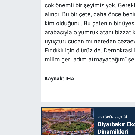
çok önemli bir şeyimiz yok. Gerekl
alındı. Bu bir çete, daha önce be
kim olduğunu. Bu çetenin bir üye
arabasıyla o yumruk atanı bizzat ke
uyuşturucudan mı nereden cezaevin
Fındıklı için ölürüz de. Demokrasi i
milim geri adım atmayacağım" şe
Kaynak:
İHA
EDITÖRÜN SEÇTIĞI
Diyarbakır Ek
Dinamikleri