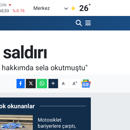
°
AR
26
Merkez
069
%0.17
O
265
%0.01
RLİN
897
%0.02
M ALTIN
saldırı
.49
%2.12
T100
87
%64
COIN
m hakkımda sela okutmuştu"
60,53
%-0.76
-
+
A
A
ok okunanlar
Motosiklet
bariyerlere çarptı,