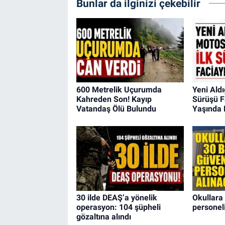
Bunlar da ilginizi çekebilir
600 Metrelik Uçurumda
Yeni Aldı
Kahreden Son! Kayıp
Sürüşü Fa
Vatandaş Ölü Bulundu
Yaşında 
30 ilde DEAŞ’a yönelik
Okullara
operasyon: 104 şüpheli
personel
gözaltına alındı