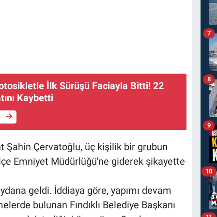
7
8
tosikletle İlk Sürüşü Faciayla Bitti! 22
tını Kaybetti
e
9
 Şahin Çervatoğlu, üç kişilik bir grubun
 İlçe Emniyet Müdürlüğü'ne giderek şikayette
10
meydana geldi. İddiaya göre, yapımı devam
melerde bulunan Fındıklı Belediye Başkanı