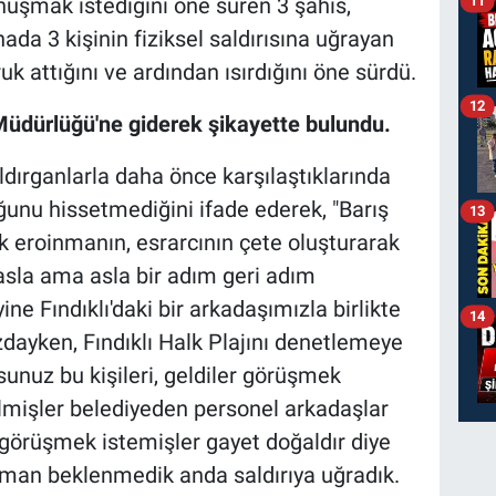
11
uşmak istediğini öne süren 3 şahıs,
ada 3 kişinin fiziksel saldırısına uğrayan
k attığını ve ardından ısırdığını öne sürdü.
12
 Müdürlüğü'ne giderek şikayette bulundu.
dırganlarla daha önce karşılaştıklarında
unu hissetmediğini ifade ederek, "Barış
13
k eroinmanın, esrarcının çete oluşturarak
n asla ama asla bir adım geri adım
ne Fındıklı'daki bir arkadaşımızla birlikte
14
zdayken, Fındıklı Halk Plajını denetlemeye
rsunuz bu kişileri, geldiler görüşmek
elmişler belediyeden personel arkadaşlar
görüşmek istemişler gayet doğaldır diye
man beklenmedik anda saldırıya uğradık.