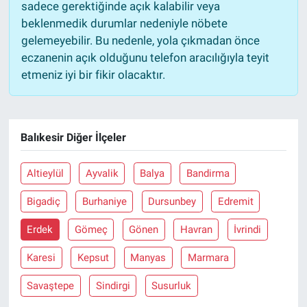
sadece gerektiğinde açık kalabilir veya
beklenmedik durumlar nedeniyle nöbete
gelemeyebilir. Bu nedenle, yola çıkmadan önce
eczanenin açık olduğunu telefon aracılığıyla teyit
etmeniz iyi bir fikir olacaktır.
Balıkesir Diğer İlçeler
Altieylül
Ayvalik
Balya
Bandirma
Bigadiç
Burhaniye
Dursunbey
Edremit
Erdek
Gömeç
Gönen
Havran
İvrindi
Karesi
Kepsut
Manyas
Marmara
Savaştepe
Sindirgi
Susurluk