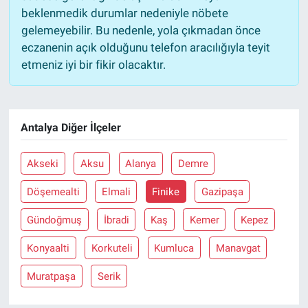
beklenmedik durumlar nedeniyle nöbete
gelemeyebilir. Bu nedenle, yola çıkmadan önce
eczanenin açık olduğunu telefon aracılığıyla teyit
etmeniz iyi bir fikir olacaktır.
Antalya Diğer İlçeler
Akseki
Aksu
Alanya
Demre
Döşemealti
Elmali
Finike
Gazipaşa
Gündoğmuş
İbradi
Kaş
Kemer
Kepez
Konyaalti
Korkuteli
Kumluca
Manavgat
Muratpaşa
Serik