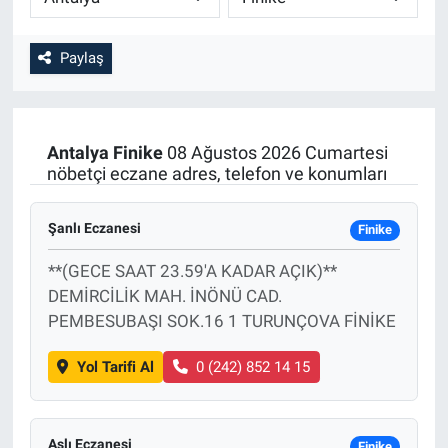
Paylaş
Antalya
Finike
08 Ağustos 2026 Cumartesi
nöbetçi eczane adres, telefon ve konumları
Şanlı Eczanesi
Finike
**(GECE SAAT 23.59'A KADAR AÇIK)**
DEMİRCİLİK MAH. İNÖNÜ CAD.
PEMBESUBAŞI SOK.16 1 TURUNÇOVA FİNİKE
Yol Tarifi Al
0 (242) 852 14 15
Aslı Eczanesi
Finike