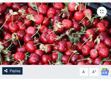
Paylaş
-
+
A
A