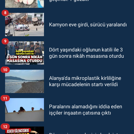
8
Kamyon eve girdi, sürücü yaralandı
9
Dört yaşındaki oğlunun katili ile 3
gün sonra nikâh masasına oturdu
10
Alanya'da mikroplastik kirliliğine
karşı mücadelenin startı verildi
11
Paralarını alamadığını iddia eden
işçiler inşaatın çatısına çıktı
12