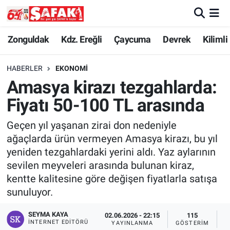
Zonguldak
Zonguldak Nöbetçi Eczaneler
Zonguldak
Kdz. Ereğli
Çaycuma
Devrek
Kilimli
Kdz. Ereğli
Zonguldak Hava Durumu
HABERLER
EKONOMI
Amasya kirazı tezgahlarda:
Çaycuma
Zonguldak Namaz Vakitleri
Fiyatı 50-100 TL arasında
Devrek
Zonguldak Trafik Yoğunluk Haritası
Geçen yıl yaşanan zirai don nedeniyle
ağaçlarda ürün vermeyen Amasya kirazı, bu yıl
Kilimli
Süper Lig Puan Durumu ve Fikstür
yeniden tezgahlardaki yerini aldı. Yaz aylarının
sevilen meyveleri arasında bulunan kiraz,
Asayiş
Tüm Manşetler
kentte kalitesine göre değişen fiyatlarla satışa
sunuluyor.
Spor
Son Dakika Haberleri
SEYMA KAYA
02.06.2026 - 22:15
115
Resmi İlan
Haber Arşivi
İNTERNET EDITÖRÜ
YAYINLANMA
GÖSTERIM
O