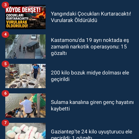
3
Yangındaki Çocukları Kurtaracaktı!
Vurularak Öldürüldü
4
Kastamonu'da 19 ayrı noktada eş
zamanlı narkotik operasyonu: 15
gözaltı
5
200 kilo bozuk midye dolması ele
geçirildi
6
Sulama kanalına giren genç hayatını
kaybetti
7
Gaziantep'te 24 kilo uyuşturucu ele
geçirildi: 1 gözaltı