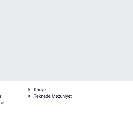
Künye
ı
Teknede Mezuniyet
kat