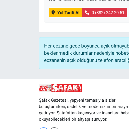
Yol Tarifi Al
0 (382) 242 20 51
Her eczane gece boyunca açık olmayabili
beklenmedik durumlar nedeniyle nöbete
eczanenin açık olduğunu telefon aracılığıy
Şafak Gazetesi, yepyeni temasıyla sizleri
buluştururken, sadelik ve modernizmi bir araya
getiriyor. Şatafattan kaçınıyor ve insanlara hab
okuyabilecekleri bir altyapı sunuyor.