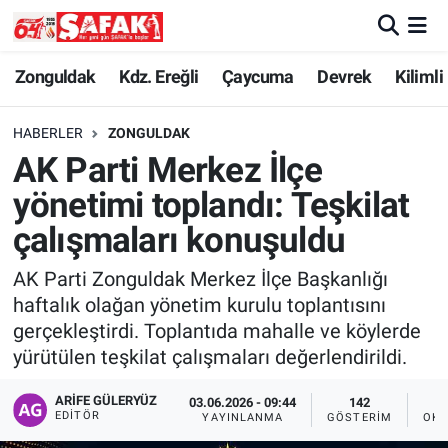
Zonguldak
Zonguldak Nöbetçi Eczaneler
Zonguldak
Kdz. Ereğli
Çaycuma
Devrek
Kilimli
Kdz. Ereğli
Zonguldak Hava Durumu
HABERLER
ZONGULDAK
AK Parti Merkez İlçe
Çaycuma
Zonguldak Namaz Vakitleri
yönetimi toplandı: Teşkilat
Devrek
Zonguldak Trafik Yoğunluk Haritası
çalışmaları konuşuldu
AK Parti Zonguldak Merkez İlçe Başkanlığı
Kilimli
Süper Lig Puan Durumu ve Fikstür
haftalık olağan yönetim kurulu toplantısını
gerçekleştirdi. Toplantıda mahalle ve köylerde
Asayiş
Tüm Manşetler
yürütülen teşkilat çalışmaları değerlendirildi.
Spor
Son Dakika Haberleri
ARIFE GÜLERYÜZ
03.06.2026 - 09:44
142
EDITÖR
YAYINLANMA
GÖSTERIM
OKU
Resmi İlan
Haber Arşivi