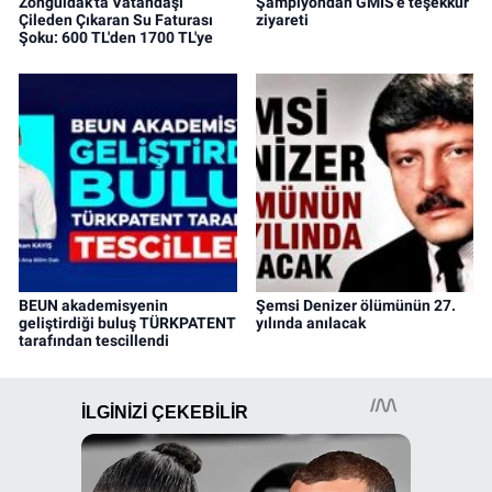
Zonguldak'ta Vatandaşı
Şampiyondan GMİS'e teşekkür
Çileden Çıkaran Su Faturası
ziyareti
Şoku: 600 TL'den 1700 TL'ye
BEUN akademisyenin
Şemsi Denizer ölümünün 27.
geliştirdiği buluş TÜRKPATENT
yılında anılacak
tarafından tescillendi