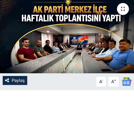
Paylaş
-
+
A
A