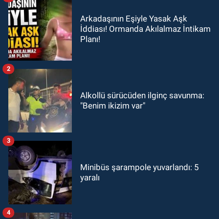
Arkadaşının Eşiyle Yasak Aşk
İddiası! Ormanda Akılalmaz İntikam
Planı!
2
Alkollü sürücüden ilginç savunma:
"Benim ikizim var"
3
Minibüs şarampole yuvarlandı: 5
yaralı
4