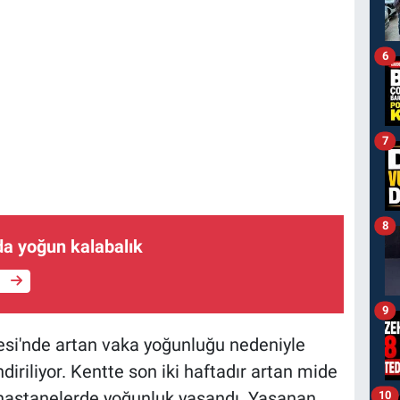
6
7
8
da yoğun kalabalık
e
9
si'nde artan vaka yoğunluğu nedeniyle
iriliyor. Kentte son iki haftadır artan mide
ı hastanelerde yoğunluk yaşandı. Yaşanan
10