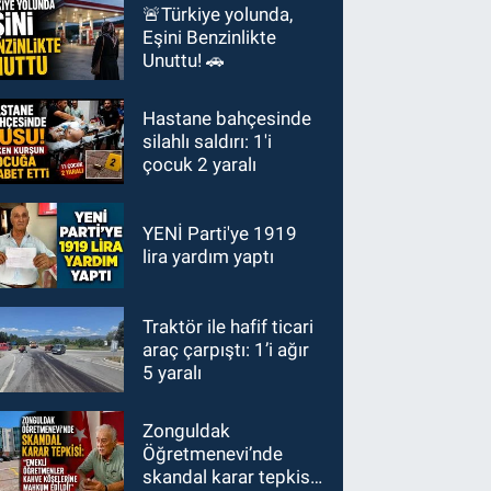
🚨Türkiye yolunda,
Eşini Benzinlikte
Unuttu! 🚗
Hastane bahçesinde
silahlı saldırı: 1'i
çocuk 2 yaralı
YENİ Parti'ye 1919
lira yardım yaptı
Traktör ile hafif ticari
araç çarpıştı: 1’i ağır
5 yaralı
Zonguldak
Öğretmenevi’nde
skandal karar tepkisi: