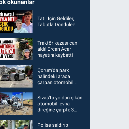
ok okunanlar
Tatil İçin Geldiler,
Tabutla Döndüler!
Traktör kazası can
aldı! Ercan Acar
hayatını kaybetti
Çorum'da park
halindeki araca
çarpan otomobil
devrildi
Sivas'ta yoldan çıkan
otomobil levha
direğine çarptı: 3
yaralı
Polise saldırıp