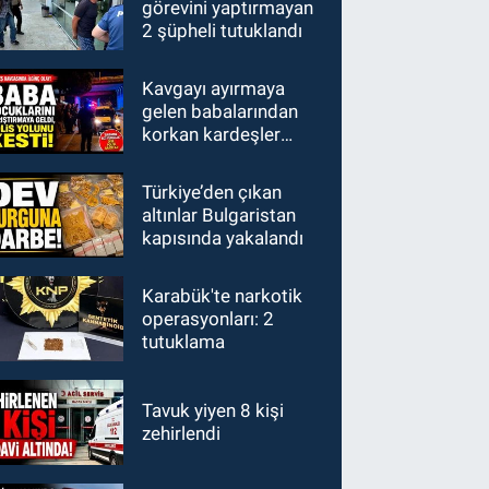
görevini yaptırmayan
2 şüpheli tutuklandı
Kavgayı ayırmaya
gelen babalarından
korkan kardeşler
polisi aradı: "Babamız
bizi vuracak"
Türkiye’den çıkan
altınlar Bulgaristan
kapısında yakalandı
Karabük'te narkotik
operasyonları: 2
tutuklama
Tavuk yiyen 8 kişi
zehirlendi