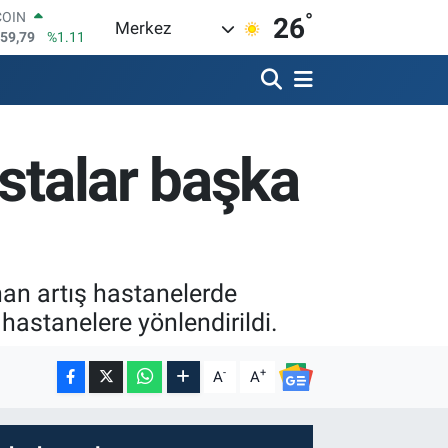
°
LAR
26
Merkez
7436
%0.18
RO
2510
%0.32
RLİN
4811
%0.38
M ALTIN
astalar başka
0.55
%0.03
T100
779
%-14
nan artış hastanelerde
astanelere yönlendirildi.
-
+
A
A