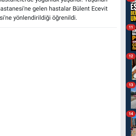
astanesi'ne gelen hastalar Bülent Ecevit
i'ne yönlendirildiği öğrenildi.
11
12
13
14