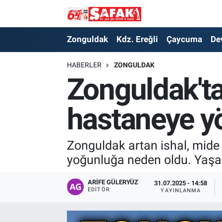
Zonguldak
Zonguldak Nöbetçi Eczaneler
Zonguldak
Kdz. Ereğli
Çaycuma
De
Kdz. Ereğli
Zonguldak Hava Durumu
HABERLER
ZONGULDAK
Zonguldak'ta
Çaycuma
Zonguldak Namaz Vakitleri
hastaneye yö
Devrek
Zonguldak Trafik Yoğunluk Haritası
Kilimli
Süper Lig Puan Durumu ve Fikstür
Zonguldak artan ishal, mide 
yoğunluğa neden oldu. Yaşan
Asayiş
Tüm Manşetler
ARIFE GÜLERYÜZ
31.07.2025 - 14:58
Spor
Son Dakika Haberleri
EDITÖR
YAYINLANMA
Resmi İlan
Haber Arşivi