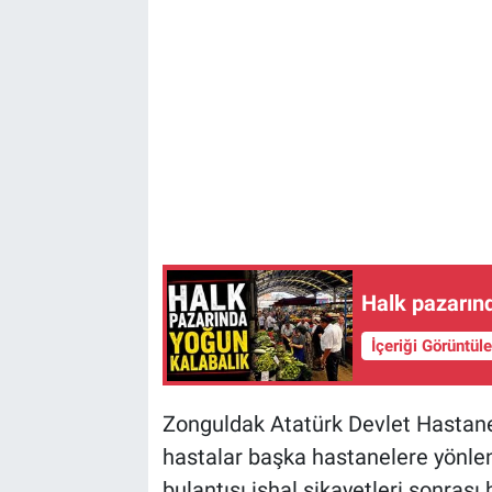
Halk pazarın
İçeriği Görüntül
Zonguldak Atatürk Devlet Hastane
hastalar başka hastanelere yönlend
bulantısı ishal şikayetleri sonras