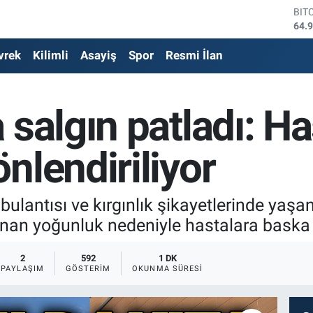
DO
47,
EU
vrek
Kilimli
Asayiş
Spor
Resmi İlan
55,
STE
64,
GRA
 salgın patladı: H
666
BİS
13.
nlendiriliyor
bulantısı ve kırgınlık şikayetlerinde yaşa
an yoğunluk nedeniyle hastalara baska h
2
592
1 DK
PAYLAŞIM
GÖSTERIM
OKUNMA SÜRESI