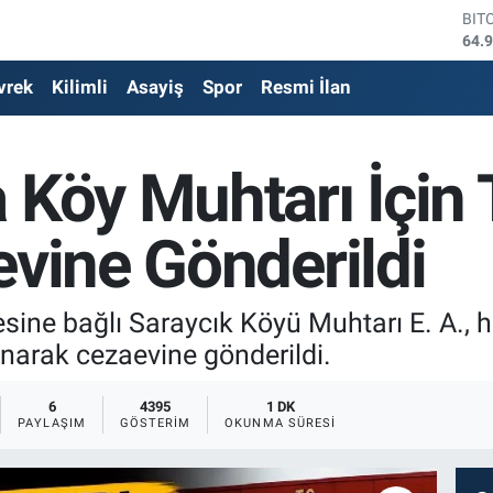
DO
47,
EU
vrek
Kilimli
Asayiş
Spor
Resmi İlan
55,
STE
64,
GRA
 Köy Muhtarı İçin
650
BİS
13.
evine Gönderildi
BIT
64.
ine bağlı Saraycık Köyü Muhtarı E. A., h
narak cezaevine gönderildi.
6
4395
1 DK
PAYLAŞIM
GÖSTERIM
OKUNMA SÜRESI