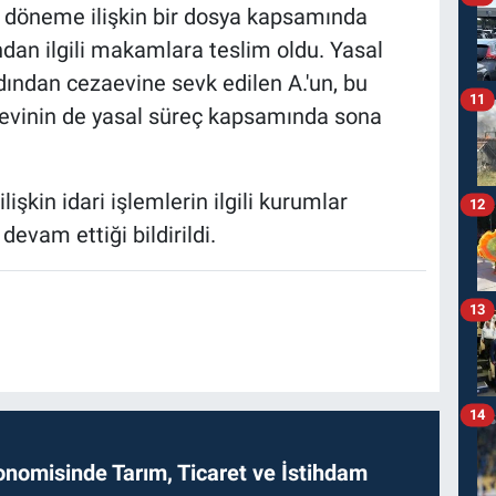
iş döneme ilişkin bir dosya kapsamında
ndan ilgili makamlara teslim oldu. Yasal
ından cezaevine sevk edilen A.'un, bu
11
evinin de yasal süreç kapsamında sona
şkin idari işlemlerin ilgili kurumlar
12
evam ettiği bildirildi.
13
14
onomisinde Tarım, Ticaret ve İstihdam