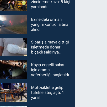
zincirleme kaza: 5 kişi
yaralandı
Ezine'deki orman
yangını kontrol altına
alındı
Sipariş almaya gittiği
işletmede döner
bıçaklı saldırıya
uğradı, eline 30 dikiş
atıldı
Kayıp engelli şahıs
için arama
seferberliği başlatıldı
Motosikletle gelip
tüfekle ateş açtı: 1
yaralı