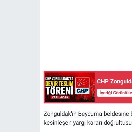
CHP Zonguldak
İçeriği Görüntül
Zonguldak'ın Beycuma beldesine b
kesinleşen yargı kararı doğrultus