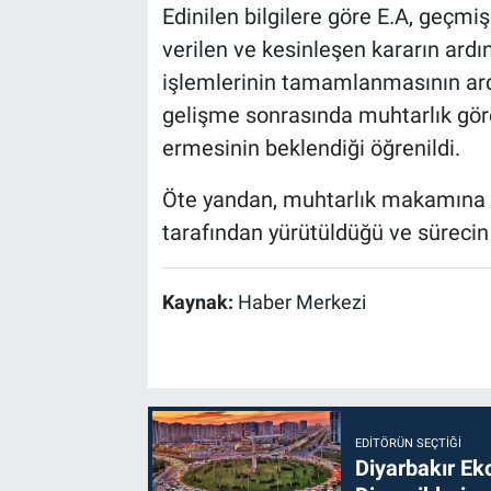
Edinilen bilgilere göre E.A, geçm
verilen ve kesinleşen kararın ardı
işlemlerinin tamamlanmasının ard
gelişme sonrasında muhtarlık gör
ermesinin beklendiği öğrenildi.
Öte yandan, muhtarlık makamına ili
tarafından yürütüldüğü ve sürecin d
Kaynak:
Haber Merkezi
EDITÖRÜN SEÇTIĞI
Diyarbakır Ek