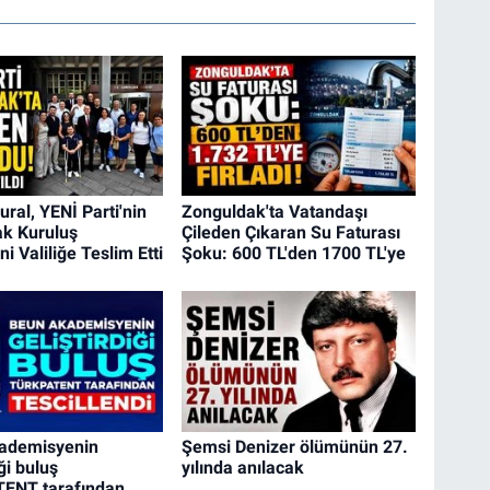
ral, YENİ Parti'nin
Zonguldak'ta Vatandaşı
k Kuruluş
Çileden Çıkaran Su Faturası
ni Valiliğe Teslim Etti
Şoku: 600 TL'den 1700 TL'ye
ademisyenin
Şemsi Denizer ölümünün 27.
iği buluş
yılında anılacak
ENT tarafından