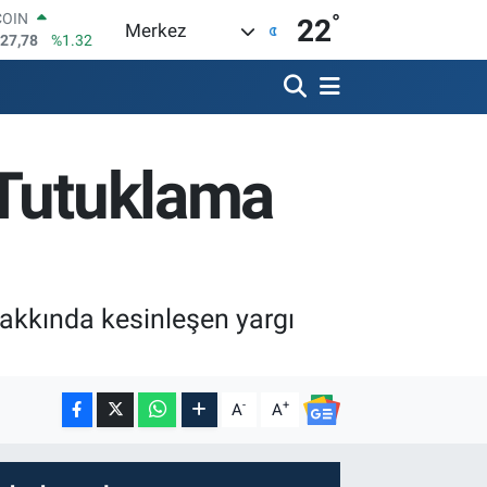
°
LAR
22
Merkez
5760
%0.1
RO
0126
%0.29
RLİN
1794
%0.29
M ALTIN
 Tutuklama
8.83
%4.44
T100
647
%-30
COIN
927,78
%1.32
akkında kesinleşen yargı
-
+
A
A