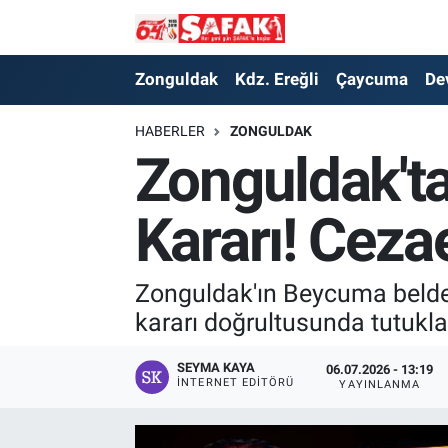
Zonguldak
Zonguldak Nöbetçi Eczaneler
Zonguldak
Kdz. Ereğli
Çaycuma
De
Kdz. Ereğli
Zonguldak Hava Durumu
HABERLER
ZONGULDAK
Zonguldak'ta
Çaycuma
Zonguldak Namaz Vakitleri
Kararı! Ceza
Devrek
Zonguldak Trafik Yoğunluk Haritası
Kilimli
Süper Lig Puan Durumu ve Fikstür
Zonguldak'ın Beycuma beldes
kararı doğrultusunda tutukla
Asayiş
Tüm Manşetler
SEYMA KAYA
06.07.2026 - 13:19
Spor
Son Dakika Haberleri
İNTERNET EDITÖRÜ
YAYINLANMA
Resmi İlan
Haber Arşivi