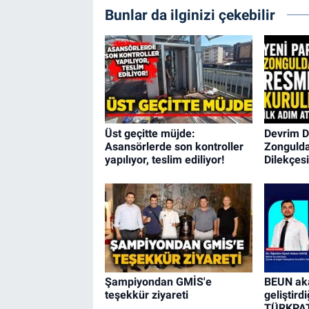
Bunlar da ilginizi çekebilir
Üst geçitte müjde:
Devrim Du
Asansörlerde son kontroller
Zongulda
yapılıyor, teslim ediliyor!
Dilekçesi
Şampiyondan GMİS'e
BEUN ak
teşekkür ziyareti
geliştird
TÜRKPAT