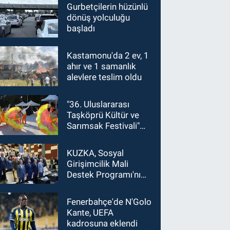
Gurbetçilerin hüzünlü
dönüş yolculuğu
başladı
Kastamonu'da 2 ev, 1
ahır ve 1 samanlık
alevlere teslim oldu
"36. Uluslararası
Taşköprü Kültür ve
Sarımsak Festivali"
başladı
KUZKA, Sosyal
Girişimcilik Mali
Destek Programı'nı
Kastamonu'da tanıttı
Fenerbahçe'de N'Golo
Kante, UEFA
kadrosuna eklendi