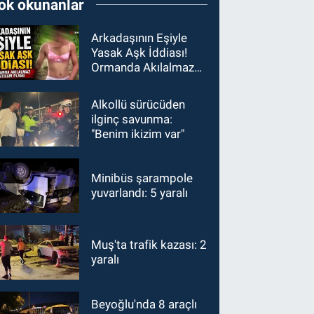
ok okunanlar
Arkadaşının Eşiyle
Yasak Aşk İddiası!
Ormanda Akılalmaz
İntikam Planı!
Alkollü sürücüden
ilginç savunma:
"Benim ikizim var"
Minibüs şarampole
yuvarlandı: 5 yaralı
Muş'ta trafik kazası: 2
yaralı
Beyoğlu'nda 8 araçlı