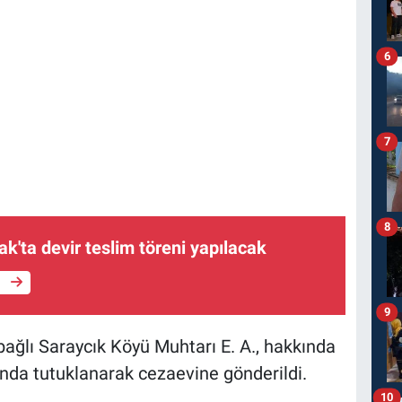
6
7
8
'ta devir teslim töreni yapılacak
e
9
ağlı Saraycık Köyü Muhtarı E. A., hakkında
unda tutuklanarak cezaevine gönderildi.
10