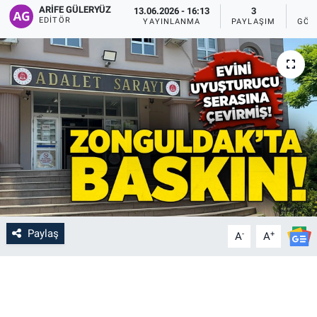
ARIFE GÜLERYÜZ
13.06.2026 - 16:13
3
EDITÖR
YAYINLANMA
PAYLAŞIM
GÖS
Paylaş
-
+
A
A