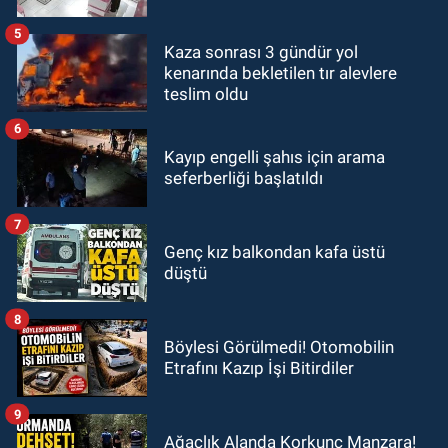
5
Kaza sonrası 3 gündür yol
kenarında bekletilen tır alevlere
teslim oldu
6
Kayıp engelli şahıs için arama
seferberliği başlatıldı
7
Genç kız balkondan kafa üstü
düştü
8
Böylesi Görülmedi! Otomobilin
Etrafını Kazıp İşi Bitirdiler
9
Ağaçlık Alanda Korkunç Manzara!