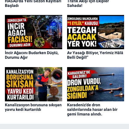
HASAD'da Yeni Sezon Kayıtları
Trafik Akışı İçin Ekipler
Başladı
Sahada!
İncir Ağacını Budarken Düştü,
Av Yasağı Bitiyor, Yerimiz Hâlâ
Durumu Ağır
Belli Değil!"
Kanalizasyon borusuna sıkışan
Karadeniz'de dron
yavru kedi kurtarıldı
saldırılarında hasar alan bir
gemi limana alındı.