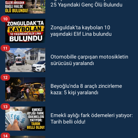
25 Yaşındaki Genç Ölü Bulundu
10
Zonguldak'ta kaybolan 10
yaşındaki Elif Lina bulundu
11
Otomobille çarpışan motosikletin
sürücüsü yaralandı
12
Beyoğlu'nda 8 araçlı zincirleme
kaza: 5 kişi yaralandı
13
Emekli aylığı fark ödemeleri yatıyor:
Tarih belli oldu!
14