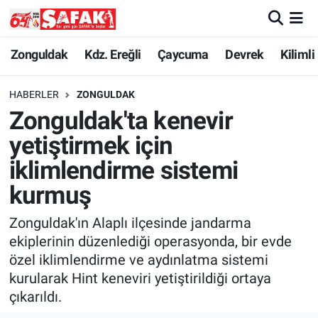
Zonguldak
Zonguldak Nöbetçi Eczaneler
Zonguldak
Kdz. Ereğli
Çaycuma
Devrek
Kilimli
Kdz. Ereğli
Zonguldak Hava Durumu
HABERLER
ZONGULDAK
Zonguldak'ta kenevir
Çaycuma
Zonguldak Namaz Vakitleri
yetiştirmek için
Devrek
Zonguldak Trafik Yoğunluk Haritası
iklimlendirme sistemi
kurmuş
Kilimli
Süper Lig Puan Durumu ve Fikstür
Zonguldak'ın Alaplı ilçesinde jandarma
Asayiş
Tüm Manşetler
ekiplerinin düzenlediği operasyonda, bir evde
özel iklimlendirme ve aydınlatma sistemi
Spor
Son Dakika Haberleri
kurularak Hint keneviri yetiştirildiği ortaya
çıkarıldı.
Resmi İlan
Haber Arşivi