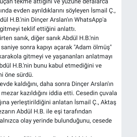
 uçan tekme attığını ve yüzüne defalarca
nda evden ayrıldıklarını söyleyen İsmail Ç.,
dül H.B.'nin Dinçer Arslan'ın WhatsApp'a
tmeyi teklif ettiğini anlattı.
lirten sanık, diğer sanık Abdül H.B.'nin
20 saniye sonra kapıyı açarak "Adam ölmüş"
 karakola gitmeyi ve yaşananları anlatmayı
 Abdül H.B.'nin bunu kabul etmediğini ve
ni öne sürdü.
 evde kaldığını, daha sonra Dinçer Arslan'ın
mezar kazıldığını iddia etti. Cesedin çuvala
ına yerleştirildiğini anlatan İsmail Ç., Aktaş
zarın Abdül H.B. ile eşi tarafından
 yalnızca olay yerinde bulunduğunu, cesede