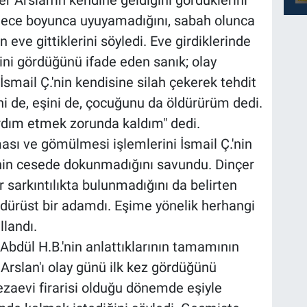
r Arslan'ın kendine geldiğini gördüklerini
, gece boyunca uyuyamadığını, sabah olunca
 eve gittiklerini söyledi. Eve girdiklerinde
ğini gördüğünü ifade eden sanık; olay
smail Ç.'nin kendisine silah çekerek tehdit
Seni de, eşini de, çocuğunu da öldürürüm dedi.
dım etmek zorunda kaldım" dedi.
sı ve gömülmesi işlemlerini İsmail Ç.'nin
inin cesede dokunmadığını savundu. Dinçer
r sarkıntılıkta bulunmadığını da belirten
dürüst bir adamdı. Eşime yönelik herhangi
llandı.
Abdül H.B.'nin anlattıklarının tamamının
Arslan'ı olay günü ilk kez gördüğünü
cezaevi firarisi olduğu dönemde eşiyle