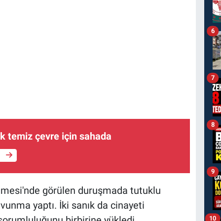
6
7
8
k temiz çevre için sahada
e
9
emesi'nde görülen duruşmada tutuklu
avunma yaptı. İki sanık da cinayeti
sorumluluğunu birbirine yükledi.
10