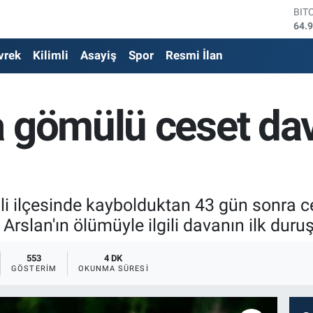
DO
47,
EU
vrek
Kilimli
Asayiş
Spor
Resmi İlan
55,
STE
64,
GRA
a gömülü ceset da
666
BİS
13.
BIT
64.
li ilçesinde kaybolduktan 43 gün sonra 
Arslan'ın ölümüyle ilgili davanın ilk dur
553
4 DK
GÖSTERIM
OKUNMA SÜRESI