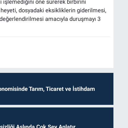
işlemediğini öne sürerek birbirini
eyeti, dosyadaki eksikliklerin giderilmesi,
n değerlendirilmesi amacıyla duruşmayı 3
onomisinde Tarım, Ticaret ve İstihdam
izliği Aslında Çok Şey Anlatır