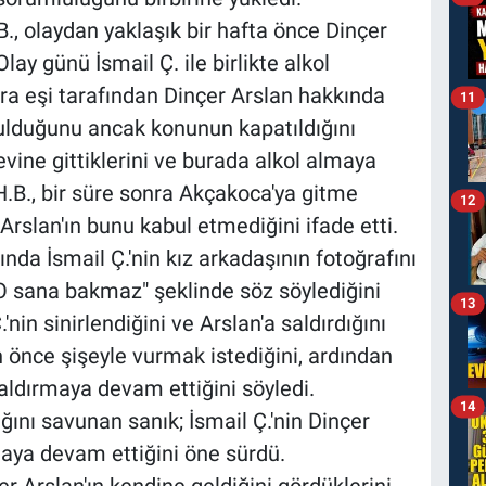
, olaydan yaklaşık bir hafta önce Dinçer
Olay günü İsmail Ç. ile birlikte alkol
nra eşi tarafından Dinçer Arslan hakkında
11
ulduğunu ancak konunun kapatıldığını
 evine gittiklerini ve burada alkol almaya
H.B., bir süre sonra Akçakoca'ya gitme
12
slan'ın bunu kabul etmediğini ifade etti.
nda İsmail Ç.'nin kız arkadaşının fotoğrafını
 "O sana bakmaz" şeklinde söz söylediğini
13
nin sinirlendiğini ve Arslan'a saldırdığını
in önce şişeyle vurmak istediğini, ardından
aldırmaya devam ettiğini söyledi.
14
ğını savunan sanık; İsmail Ç.'nin Dinçer
aya devam ettiğini öne sürdü.