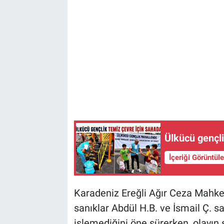
Ülkücü gençli
İçeriği Görüntül
Karadeniz Ereğli Ağır Ceza Mahk
sanıklar Abdül H.B. ve İsmail Ç. s
işlemediğini öne sürerken, olayın 