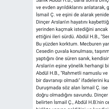
Sanık Abdül H.B., daha sonra Dinçe
ve evden ayrıldıklarını anlatarak
İsmail Ç. ve eşini de alarak yeniden
Dinçer Arslan'ın hayatını kaybetti
yerinden kaçmak istediğini ancak İ
ettiğini ileri sürdü. Abdül H.B., "
Bu yüzden korktum. Mecburen yar
Cesedin çuvala konulması, taşınma
yaptığını öne süren sanık, kendis
Arslan'ın eşine yönelik herhangi bi
Abdül H.B., "Rahmetli namuslu ve 
bir davranışı olmadı" ifadelerini ku
Duruşmada söz alan İsmail Ç. ise 
doğru olmadığını savundu. Dinçer 
belirten İsmail Ç., Abdül H.B.'nin 