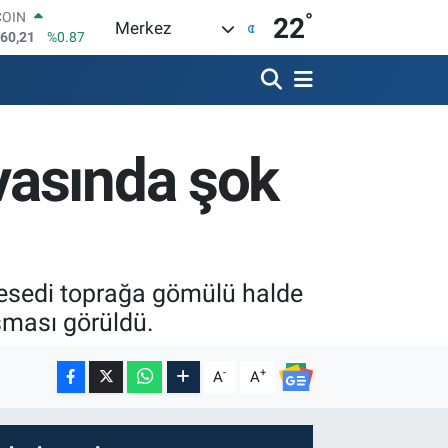
°
LAR
22
Merkez
7436
%0.18
RO
2510
%0.32
RLİN
4811
%0.38
M ALTIN
vasında şok
0.55
%0.03
T100
779
%-14
COIN
960,21
%0.87
cesedi toprağa gömülü halde
uşması görüldü.
-
+
A
A