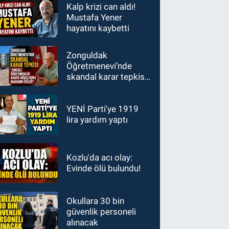
Kalp krizi can aldı!
Mustafa Yener
hayatını kaybetti
Zonguldak
Öğretmenevi’nde
skandal karar tepkisi:
"Emekli öğretmenler
kahve köşelerine
mahkum edildi!"
YENİ Parti'ye 1919
lira yardım yaptı
Kozlu'da acı olay:
Evinde ölü bulundu!
Okullara 30 bin
güvenlik personeli
alınacak