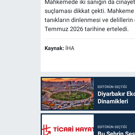
Mahkemede iki sanığın da cinayeti 
suçlaması dikkat çekti. Mahkeme h
tanıkların dinlenmesi ve delilleri
Temmuz 2026 tarihine erteledi.
Kaynak:
İHA
EDITÖRÜN SEÇTIĞI
Diyarbakır Ek
Dinamikleri
EDITÖRÜN SEÇTIĞI
Bu Şehrin Sess