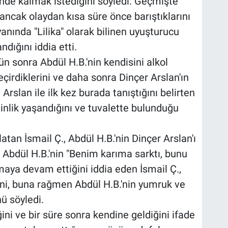
sinde kalmak istediğini söyledi. Geçmişte
ncak olaydan kısa süre önce barıştıklarını
yanında "Lilika" olarak bilinen uyuşturucu
ığını iddia etti.
ün sonra Abdül H.B.'nin kendisini alkol
geçirdiklerini ve daha sonra Dinçer Arslan'ın
. Arslan ile ilk kez burada tanıştığını belirten
ginlik yaşandığını ve tuvalette bulunduğu
atan İsmail Ç., Abdül H.B.'nin Dinçer Arslan'ı
 Abdül H.B.'nin "Benim karıma sarktı, bunu
aya devam ettiğini iddia eden İsmail Ç.,
ğini, buna rağmen Abdül H.B.'nin yumruk ve
ü söyledi.
ğini ve bir süre sonra kendine geldiğini ifade