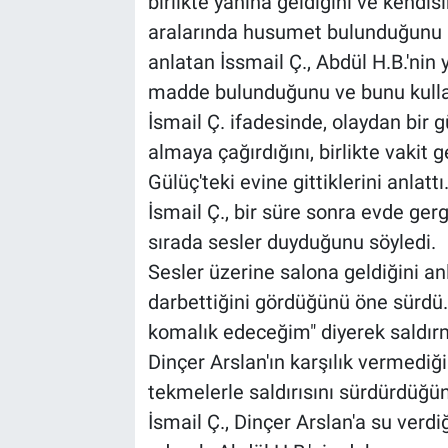
birlikte yanına geldiğini ve kendi
aralarında husumet bulunduğunu a
anlatan İssmail Ç., Abdül H.B.'nin 
madde bulunduğunu ve bunu kulland
İsmail Ç. ifadesinde, olaydan bir g
almaya çağırdığını, birlikte vakit 
Gülüç'teki evine gittiklerini anlattı
İsmail Ç., bir süre sonra evde ger
sırada sesler duyduğunu söyledi.
Sesler üzerine salona geldiğini anl
darbettiğini gördüğünü öne sürdü.
komalık edeceğim" diyerek saldırm
Dinçer Arslan'ın karşılık vermedi
tekmelerle saldırısını sürdürdüğün
İsmail Ç., Dinçer Arslan'a su verdi