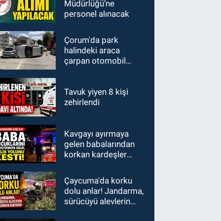
Müdürlüğü’ne
personel alınacak
Çorum'da park
halindeki araca
çarpan otomobil
devrildi
Tavuk yiyen 8 kişi
zehirlendi
Kavgayı ayırmaya
gelen babalarından
korkan kardeşler
polisi aradı: "Babamız
bizi vuracak"
Çaycuma'da korku
dolu anlar! Jandarma,
sürücüyü alevlerin
arasından kurtardı