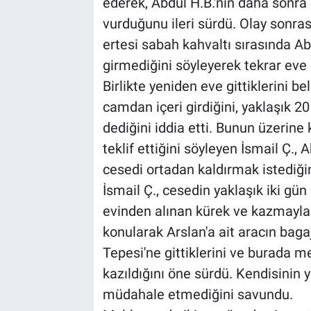
ederek, Abdül H.B.'nin daha sonra
vurduğunu ileri sürdü. Olay sonrası
ertesi sabah kahvaltı sırasında Ab
girmediğini söyleyerek tekrar eve gi
Birlikte yeniden eve gittiklerini be
camdan içeri girdiğini, yaklaşık 
dediğini iddia etti. Bunun üzerine
teklif ettiğini söyleyen İsmail Ç.,
cesedi ortadan kaldırmak istediği
İsmail Ç., cesedin yaklaşık iki gün
evinden alınan kürek ve kazmayla 
konularak Arslan'a ait aracın bagaj
Tepesi'ne gittiklerini ve burada me
kazıldığını öne sürdü. Kendisinin
müdahale etmediğini savundu.