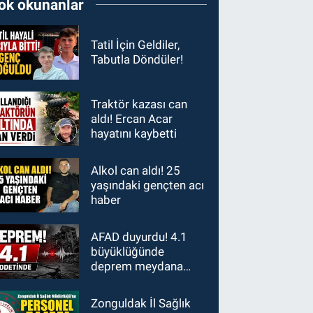
ok okunanlar
Tatil İçin Geldiler,
Tabutla Döndüler!
Traktör kazası can
aldı! Ercan Acar
hayatını kaybetti
Alkol can aldı! 25
yaşındaki gençten acı
haber
AFAD duyurdu! 4.1
büyüklüğünde
deprem meydana
geldi
Zonguldak İl Sağlık