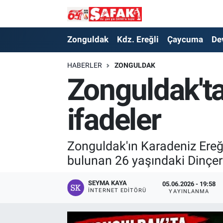
Zonguldak
Zonguldak Nöbetçi Eczaneler
Zonguldak
Kdz. Ereğli
Çaycuma
De
Kdz. Ereğli
Zonguldak Hava Durumu
HABERLER
ZONGULDAK
Zonguldak't
Çaycuma
Zonguldak Namaz Vakitleri
ifadeler
Devrek
Zonguldak Trafik Yoğunluk Haritası
Kilimli
Süper Lig Puan Durumu ve Fikstür
Zonguldak'ın Karadeniz Ereğ
bulunan 26 yaşındaki Dinçer 
Asayiş
Tüm Manşetler
SEYMA KAYA
05.06.2026 - 19:58
Spor
Son Dakika Haberleri
İNTERNET EDITÖRÜ
YAYINLANMA
Resmi İlan
Haber Arşivi