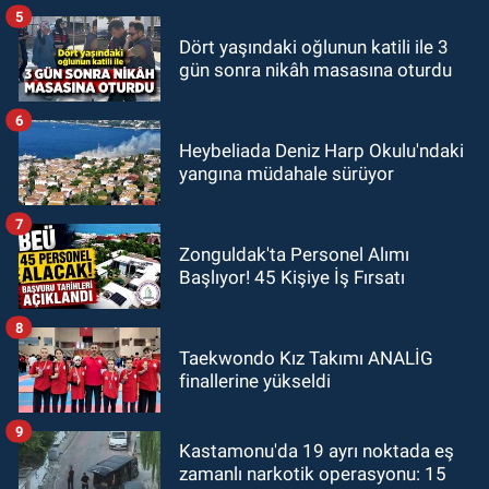
5
Dört yaşındaki oğlunun katili ile 3
gün sonra nikâh masasına oturdu
6
Heybeliada Deniz Harp Okulu'ndaki
yangına müdahale sürüyor
7
Zonguldak'ta Personel Alımı
Başlıyor! 45 Kişiye İş Fırsatı
8
Taekwondo Kız Takımı ANALİG
finallerine yükseldi
9
Kastamonu'da 19 ayrı noktada eş
zamanlı narkotik operasyonu: 15