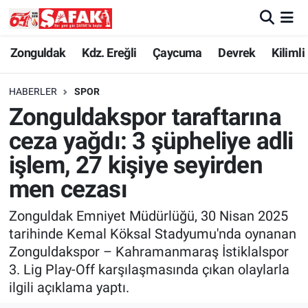
Zonguldak
Zonguldak Nöbetçi Eczaneler
Zonguldak
Kdz. Ereğli
Çaycuma
Devrek
Kilimli
Kdz. Ereğli
Zonguldak Hava Durumu
HABERLER
SPOR
Zonguldakspor taraftarına
Çaycuma
Zonguldak Namaz Vakitleri
ceza yağdı: 3 şüpheliye adli
Devrek
Zonguldak Trafik Yoğunluk Haritası
işlem, 27 kişiye seyirden
men cezası
Kilimli
Süper Lig Puan Durumu ve Fikstür
Zonguldak Emniyet Müdürlüğü, 30 Nisan 2025
Asayiş
Tüm Manşetler
tarihinde Kemal Köksal Stadyumu'nda oynanan
Zonguldakspor – Kahramanmaraş İstiklalspor
Spor
Son Dakika Haberleri
3. Lig Play-Off karşılaşmasında çıkan olaylarla
ilgili açıklama yaptı.
Resmi İlan
Haber Arşivi