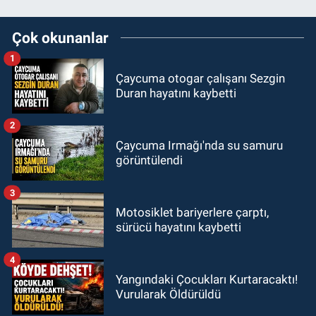
Çok okunanlar
1
Çaycuma otogar çalışanı Sezgin
Duran hayatını kaybetti
2
Çaycuma Irmağı'nda su samuru
görüntülendi
3
Motosiklet bariyerlere çarptı,
sürücü hayatını kaybetti
4
Yangındaki Çocukları Kurtaracaktı!
Vurularak Öldürüldü