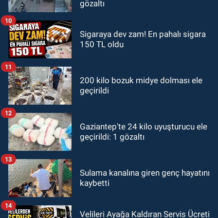
gözaltı
10
Sigaraya dev zam! En pahalı sigara
150 TL oldu
11
200 kilo bozuk midye dolması ele
geçirildi
12
Gaziantep'te 24 kilo uyuşturucu ele
geçirildi: 1 gözaltı
13
Sulama kanalına giren genç hayatını
kaybetti
14
Velileri Ayağa Kaldıran Servis Ücreti