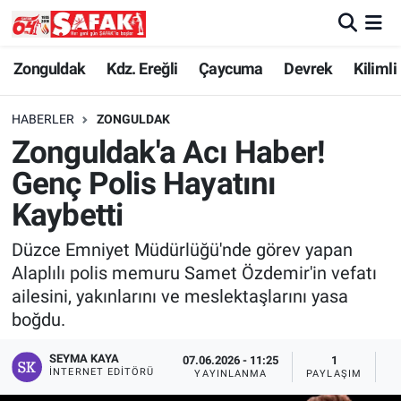
Zonguldak
Zonguldak Nöbetçi Eczaneler
Zonguldak
Kdz. Ereğli
Çaycuma
Devrek
Kilimli
Kdz. Ereğli
Zonguldak Hava Durumu
HABERLER
ZONGULDAK
Zonguldak'a Acı Haber!
Çaycuma
Zonguldak Namaz Vakitleri
Genç Polis Hayatını
Devrek
Zonguldak Trafik Yoğunluk Haritası
Kaybetti
Düzce Emniyet Müdürlüğü'nde görev yapan
Kilimli
Süper Lig Puan Durumu ve Fikstür
Alaplılı polis memuru Samet Özdemir'in vefatı
ailesini, yakınlarını ve meslektaşlarını yasa
Asayiş
Tüm Manşetler
boğdu.
Spor
Son Dakika Haberleri
SEYMA KAYA
07.06.2026 - 11:25
1
İNTERNET EDITÖRÜ
YAYINLANMA
PAYLAŞIM
G
Resmi İlan
Haber Arşivi