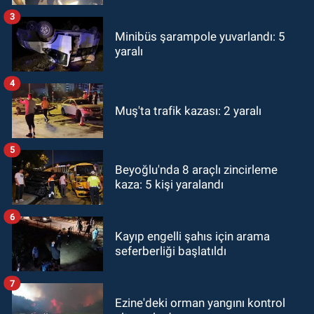
3
Minibüs şarampole yuvarlandı: 5
yaralı
4
Muş'ta trafik kazası: 2 yaralı
5
Beyoğlu'nda 8 araçlı zincirleme
kaza: 5 kişi yaralandı
6
Kayıp engelli şahıs için arama
seferberliği başlatıldı
7
Ezine'deki orman yangını kontrol