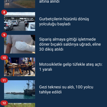
altına alındı
8
Gurbetçilerin hüzünlü dönüş
yolculuğu başladı
9
Sipariş almaya gittiği işletmede
döner bıçaklı saldırıya uğradı, eline
30 dikiş atıldı
10
Motosikletle gelip tüfekle ateş açtı:
1 yaralı
11
Gezi teknesi su aldı, 100 yolcu
tahliye edildi
12