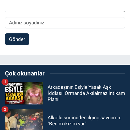
Gönder
Çok okunanlar
1
Arkadaşının Eşiyle Yasak Aşk
İddiası! Ormanda Akılalmaz İntikam
Planı!
2
Alkollü sürücüden ilginç savunma:
"Benim ikizim var"