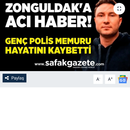
Paylaş
-
+
A
A