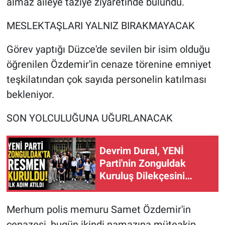
almaz aileye taziye ziyaretinde bulundu.
MESLEKTAŞLARI YALNIZ BIRAKMAYACAK
Görev yaptığı Düzce'de sevilen bir isim olduğu
öğrenilen Özdemir'in cenaze törenine emniyet
teşkilatından çok sayıda personelin katılması
bekleniyor.
SON YOLCULUĞUNA UĞURLANACAK
Devrim Dural, YENİ
Parti'nin Zonguldak
Kuruluş Dilekçesini
Valiliğe Teslim Etti
Merhum polis memuru Samet Özdemir'in
cenazesi, bugün ikindi namazına müteakip