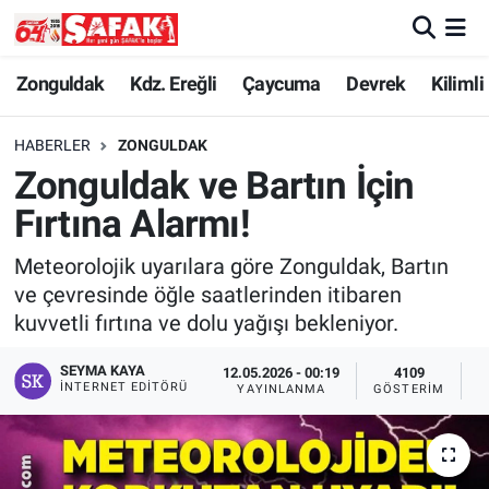
Zonguldak
Zonguldak Nöbetçi Eczaneler
Zonguldak
Kdz. Ereğli
Çaycuma
Devrek
Kilimli
Kdz. Ereğli
Zonguldak Hava Durumu
HABERLER
ZONGULDAK
Zonguldak ve Bartın İçin
Çaycuma
Zonguldak Namaz Vakitleri
Fırtına Alarmı!
Devrek
Zonguldak Trafik Yoğunluk Haritası
Meteorolojik uyarılara göre Zonguldak, Bartın
ve çevresinde öğle saatlerinden itibaren
Kilimli
Süper Lig Puan Durumu ve Fikstür
kuvvetli fırtına ve dolu yağışı bekleniyor.
Asayiş
Tüm Manşetler
SEYMA KAYA
12.05.2026 - 00:19
4109
İNTERNET EDITÖRÜ
YAYINLANMA
GÖSTERIM
O
Spor
Son Dakika Haberleri
Resmi İlan
Haber Arşivi