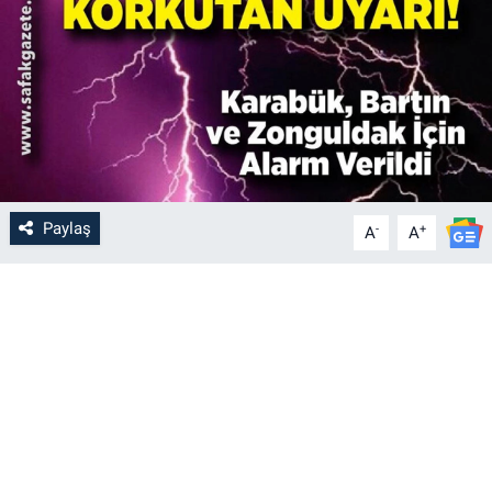
Paylaş
-
+
A
A