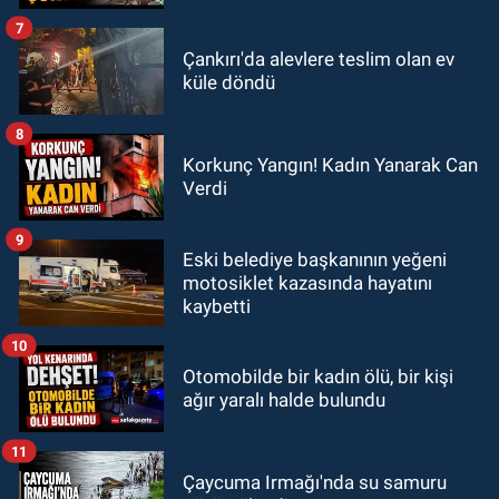
7
Çankırı'da alevlere teslim olan ev
küle döndü
8
Korkunç Yangın! Kadın Yanarak Can
Verdi
9
Eski belediye başkanının yeğeni
motosiklet kazasında hayatını
kaybetti
10
Otomobilde bir kadın ölü, bir kişi
ağır yaralı halde bulundu
11
Çaycuma Irmağı'nda su samuru