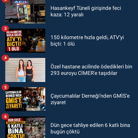
Hasankeyf Tüneli girişinde feci
kaza: 12 yaralı
3
150 kilometre hızla geldi, ATV’yi
biçti: 1 ölü
4
Özel hastane acilinde ödedikleri bin
293 euroyu CİMER'e taşıdılar
5
Çaycumalılar Derneği’nden GMİS’e
ziyaret
6
Dün gece tahliye edilen 6 katlı bina
bugün çöktü