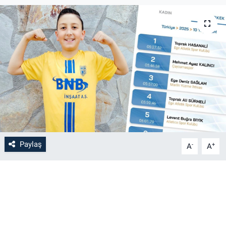
Paylaş
-
+
A
A