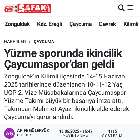
Zonguldak
Zonguldak Nöbetçi Eczaneler
Zonguldak
Kdz. Ereğli
Çaycuma
Devrek
Kilimli
Kdz. Ereğli
Zonguldak Hava Durumu
HABERLER
ÇAYCUMA
Yüzme sporunda ikincilik
Çaycuma
Zonguldak Namaz Vakitleri
Çaycumaspor’dan geldi
Devrek
Zonguldak Trafik Yoğunluk Haritası
Zonguldak’ın Kilimli ilçesinde 14-15 Haziran
2025 tarihlerinde düzenlenen 10-11-12 Yaş
Kilimli
Süper Lig Puan Durumu ve Fikstür
UGP 2. Vize Müsabakalarında Çaycumaspor
Yüzme Takımı büyük bir başarıya imza attı.
Asayiş
Tüm Manşetler
Takımdan Mehmet Ayaz, ikincilik elde ederek
Çaycuma'yı gururlandırdı.
Spor
Son Dakika Haberleri
ARIFE GÜLERYÜZ
18.06.2025 - 16:47
1115
Resmi İlan
Haber Arşivi
EDITÖR
YAYINLANMA
GÖSTERIM