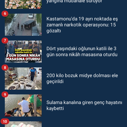
yangına müdahale sürüyor
6
Kastamonu'da 19 ayrı noktada eş
zamanlı narkotik operasyonu: 15
gözaltı
7
Dört yaşındaki oğlunun katili ile 3
gün sonra nikâh masasına oturdu
8
200 kilo bozuk midye dolması ele
geçirildi
9
Sulama kanalına giren genç hayatını
kaybetti
10