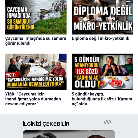
Çaycuma Irmağı'nda su samuru
Diploma değil mikro-yetkinlik
görüntülendi
Yiğit: “Çaycuma için
5 gündür kayıptı,
inandığımız yolda durmadan
bulunduğunda ilk sözü "Karnım
devam ediyoruz”
aç" oldu