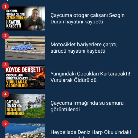
1
Çaycuma otogar çalışanı Sezgin
Duran hayatını kaybetti
2
Motosiklet bariyerlere çarptı,
sürücü hayatını kaybetti
3
Yangındaki Çocukları Kurtaracaktı!
Vurularak Öldürüldü
4
Çaycuma Irmağı'nda su samuru
görüntülendi
5
Heybeliada Deniz Harp Okulu'ndaki