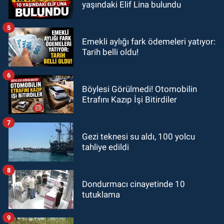
yaşındaki Elif Lina bulundu
5
Emekli aylığı fark ödemeleri yatıyor:
Tarih belli oldu!
6
Böylesi Görülmedi! Otomobilin
Etrafını Kazıp İşi Bitirdiler
7
Gezi teknesi su aldı, 100 yolcu
tahliye edildi
8
Dondurmacı cinayetinde 10
tutuklama
9