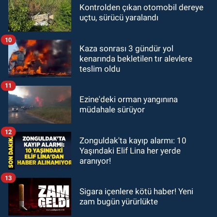
Kontrolden çıkan otomobil dereye
uçtu, sürücü yaralandı
10
Kaza sonrası 3 gündür yol
kenarında bekletilen tır alevlere
teslim oldu
11
Ezine'deki orman yangınına
müdahale sürüyor
12
Zonguldak'ta kayıp alarmı: 10
Yaşındaki Elif Lina her yerde
aranıyor!
13
Sigara içenlere kötü haber! Yeni
zam bugün yürürlükte