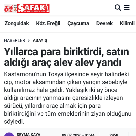
Zonguldak
Zonguldak Nöbetçi Eczaneler
Zonguldak
Kdz. Ereğli
Çaycuma
Devrek
Kilimli
Kdz. Ereğli
Zonguldak Hava Durumu
HABERLER
ASAYIŞ
Yıllarca para biriktirdi, satın
Çaycuma
Zonguldak Namaz Vakitleri
aldığı araç alev alev yandı
Devrek
Zonguldak Trafik Yoğunluk Haritası
Kastamonu'nun Tosya ilçesinde seyir halindeki
cip, motor aksamından çıkan yangın sebebiyle
Kilimli
Süper Lig Puan Durumu ve Fikstür
kullanılmaz hale geldi. Yaklaşık iki ay önce
aldığı aracının yanmasını çaresizlikle izleyen
Asayiş
Tüm Manşetler
sürücü, yıllardır araç almak için para
biriktirdiğini ve tüm emeklerinin ziyan olduğunu
Spor
Son Dakika Haberleri
söyledi.
Resmi İlan
Haber Arşivi
SEYMA KAYA
09.07.2026 - 01:44
2458