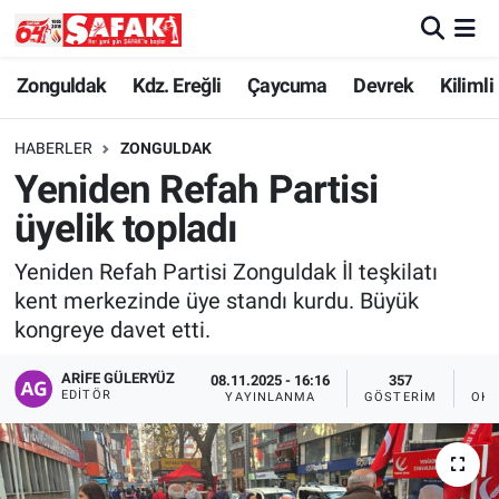
Zonguldak
Zonguldak Nöbetçi Eczaneler
Zonguldak
Kdz. Ereğli
Çaycuma
Devrek
Kilimli
Kdz. Ereğli
Zonguldak Hava Durumu
HABERLER
ZONGULDAK
Yeniden Refah Partisi
Çaycuma
Zonguldak Namaz Vakitleri
üyelik topladı
Devrek
Zonguldak Trafik Yoğunluk Haritası
Yeniden Refah Partisi Zonguldak İl teşkilatı
kent merkezinde üye standı kurdu. Büyük
Kilimli
Süper Lig Puan Durumu ve Fikstür
kongreye davet etti.
Asayiş
Tüm Manşetler
ARIFE GÜLERYÜZ
08.11.2025 - 16:16
357
EDITÖR
YAYINLANMA
GÖSTERIM
OKU
Spor
Son Dakika Haberleri
Resmi İlan
Haber Arşivi