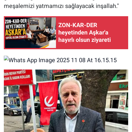
meşalemizi yatmamızı sağlayacak inşallah."
ZON-KAR-DER
heyetinden Aşkar'a
hayırlı olsun ziyareti