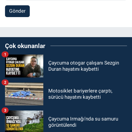
Gönder
Çok okunanlar
1
Çaycuma otogar çalışanı Sezgin
Duran hayatını kaybetti
2
Motosiklet bariyerlere çarptı,
sürücü hayatını kaybetti
3
Çaycuma Irmağı'nda su samuru
görüntülendi