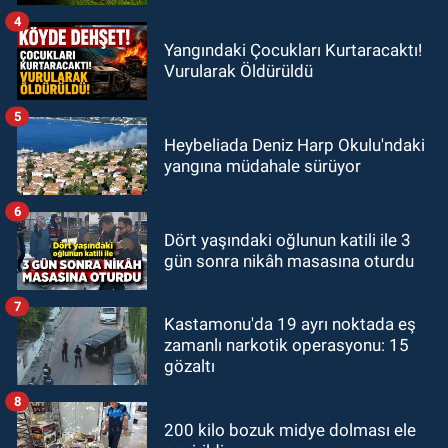
4
Yangındaki Çocukları Kurtaracaktı!
Vurularak Öldürüldü
5
Heybeliada Deniz Harp Okulu'ndaki
yangına müdahale sürüyor
6
Dört yaşındaki oğlunun katili ile 3
gün sonra nikâh masasına oturdu
7
Kastamonu'da 19 ayrı noktada eş
zamanlı narkotik operasyonu: 15
gözaltı
8
200 kilo bozuk midye dolması ele