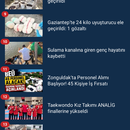
geçirildi
9
Gaziantep'te 24 kilo uyuşturucu ele
geçirildi: 1 gözaltı
10
Sulama kanalına giren genç hayatını
kaybetti
11
Zonguldak'ta Personel Alımı
Başlıyor! 45 Kişiye İş Fırsatı
12
Taekwondo Kız Takımı ANALİG
finallerine yükseldi
13