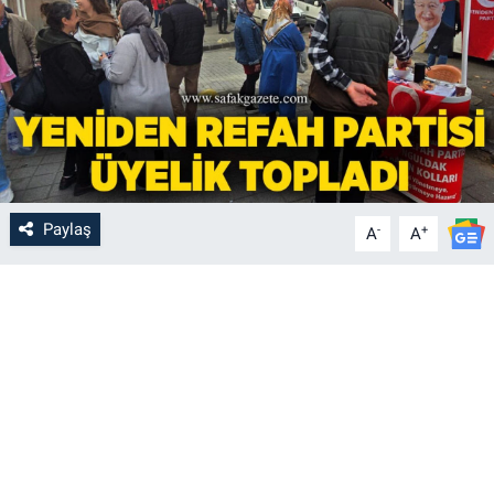
Paylaş
-
+
A
A