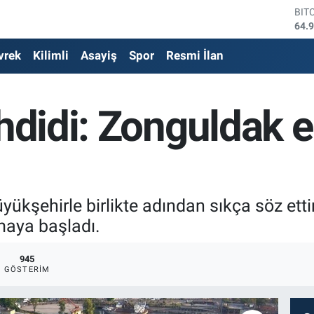
DO
47,
EU
vrek
Kilimli
Asayiş
Spor
Resmi İlan
55,
STE
64,
GRA
ehdidi: Zonguldak e
666
BİS
13.
BIT
64.
yükşehirle birlikte adından sıkça söz ett
amaya başladı.
945
GÖSTERIM