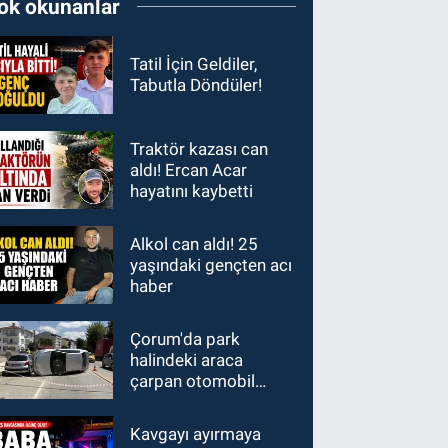
ok okunanlar
Tatil İçin Geldiler,
Tabutla Döndüler!
Traktör kazası can
aldı! Ercan Acar
hayatını kaybetti
Alkol can aldı! 25
yaşındaki gençten acı
haber
Çorum'da park
halindeki araca
çarpan otomobil
devrildi
Kavgayı ayırmaya