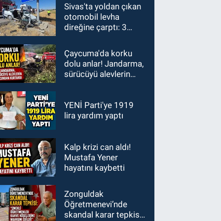
Sivas'ta yoldan çıkan
otomobil levha
direğine çarptı: 3
yaralı
Çaycuma'da korku
dolu anlar! Jandarma,
sürücüyü alevlerin
arasından kurtardı
YENİ Parti'ye 1919
lira yardım yaptı
Kalp krizi can aldı!
Mustafa Yener
hayatını kaybetti
Zonguldak
Öğretmenevi’nde
skandal karar tepkisi: