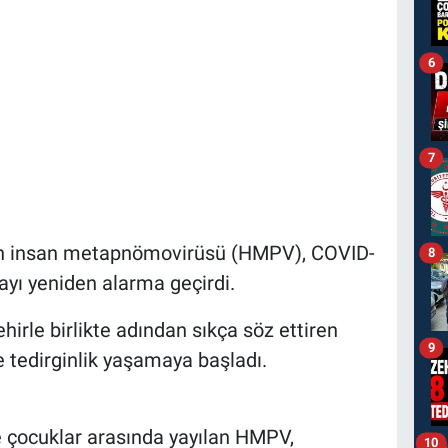
6
7
ılan insan metapnömovirüsü (HMPV), COVID-
8
ayı yeniden alarma geçirdi.
irle birlikte adından sıkça söz ettiren
9
e tedirginlik yaşamaya başladı.
le çocuklar arasında yayılan HMPV,
10