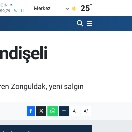
°
LAR
25
Merkez
7436
%0.18
RO
2510
%0.32
RLİN
4811
%0.38
M ALTIN
ndişeli
0.55
%0.03
T100
779
%-14
COIN
959,79
%1.11
iren Zonguldak, yeni salgın
-
+
A
A