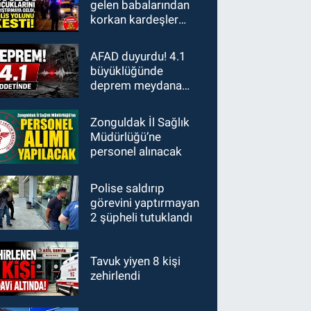
gelen babalarından
korkan kardeşler
polisi aradı: "Babamız
bizi vuracak"
AFAD duyurdu! 4.1
büyüklüğünde
deprem meydana
geldi
Zonguldak İl Sağlık
Müdürlüğü’ne
personel alınacak
Polise saldırıp
görevini yaptırmayan
2 şüpheli tutuklandı
Tavuk yiyen 8 kişi
zehirlendi