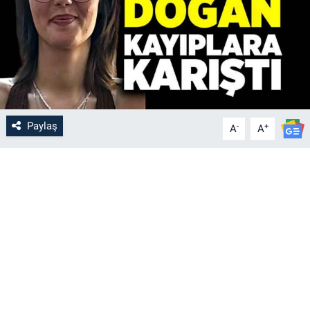
Paylaş
-
+
A
A