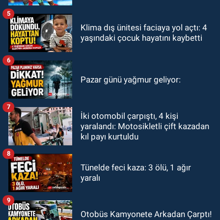
5
Klima dış ünitesi faciaya yol açtı: 4
yaşındaki çocuk hayatını kaybetti
6
Pazar günü yağmur geliyor:
7
İki otomobil çarpıştı, 4 kişi
yaralandı: Motosikletli çift kazadan
kıl payı kurtuldu
8
Tünelde feci kaza: 3 ölü, 1 ağır
yaralı
9
Otobüs Kamyonete Arkadan Çarptı!