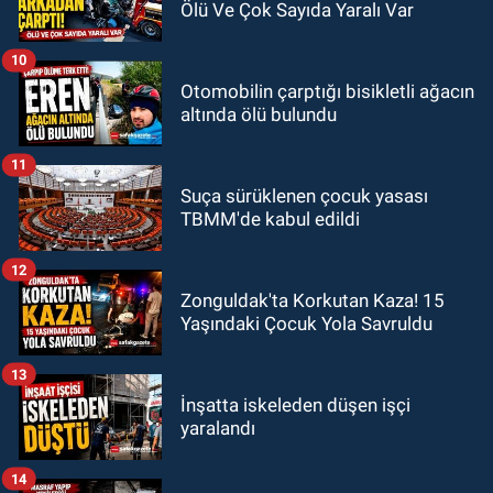
Ölü Ve Çok Sayıda Yaralı Var
10
Otomobilin çarptığı bisikletli ağacın
altında ölü bulundu
11
Suça sürüklenen çocuk yasası
TBMM'de kabul edildi
12
Zonguldak'ta Korkutan Kaza! 15
Yaşındaki Çocuk Yola Savruldu
13
İnşatta iskeleden düşen işçi
yaralandı
14