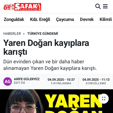
Zonguldak
Zonguldak Nöbetçi Eczaneler
Zonguldak
Kdz. Ereğli
Çaycuma
Devrek
Kilimli
Kdz. Ereğli
Zonguldak Hava Durumu
HABERLER
TÜRKIYE GÜNDEMI
Yaren Doğan kayıplara
Çaycuma
Zonguldak Namaz Vakitleri
karıştı
Devrek
Zonguldak Trafik Yoğunluk Haritası
Dün evinden çıkan ve bir daha haber
alınamayan Yaren Doğan kayıplara karıştı.
Kilimli
Süper Lig Puan Durumu ve Fikstür
ARIFE GÜLERYÜZ
04.09.2025 - 10:37
04.09.2025 - 11:13
Asayiş
Tüm Manşetler
EDITÖR
YAYINLANMA
GÜNCELLEME
Spor
Son Dakika Haberleri
Resmi İlan
Haber Arşivi