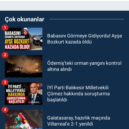
Çok okunanlar
1
Babasını Görmeye Gidiyordu! Ayşe
Bozkurt kazada öldü
2
Ödemiş’teki orman yangını kontrol
altına alındı
3
İYİ Parti Balıkesir Milletvekili
Çömez hakkında soruşturma
başlatıldı
4
Galatasaray, hazırlık maçında
Villarreal'e 2-1 yenildi