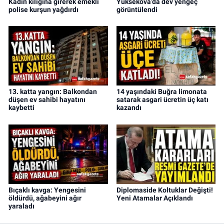
Kadın kılığına girerek emekli
Yüksekova’da dev yengeç
polise kurşun yağdırdı
görüntülendi
13. katta yangın: Balkondan
14 yaşındaki Buğra limonata
düşen ev sahibi hayatını
satarak asgari ücretin üç katı
kaybetti
kazandı
Bıçaklı kavga: Yengesini
Diplomaside Koltuklar Değişti!
öldürdü, ağabeyini ağır
Yeni Atamalar Açıklandı
yaraladı