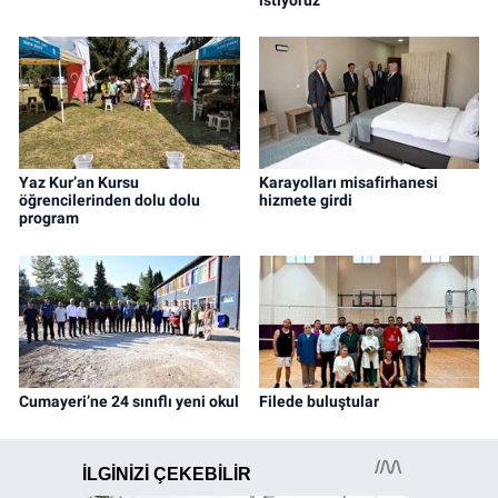
Yaz Kur’an Kursu
Karayolları misafirhanesi
öğrencilerinden dolu dolu
hizmete girdi
program
Cumayeri’ne 24 sınıflı yeni okul
Filede buluştular