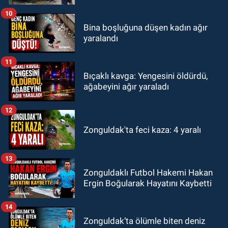
10
Bina boşluğuna düşen kadın ağır
yaralandı
11
Bıçaklı kavga: Yengesini öldürdü,
ağabeyini ağır yaraladı
12
Zonguldak'ta feci kaza: 4 yaralı
13
Zonguldaklı Futbol Hakemi Hakan
Ergin Boğularak Hayatını Kaybetti
14
Zonguldak’ta ölümle biten deniz