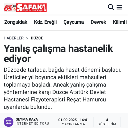
Zonguldak
Zonguldak Nöbetçi Eczaneler
Zonguldak
Kdz. Ereğli
Çaycuma
Devrek
Kilimli
Kdz. Ereğli
Zonguldak Hava Durumu
HABERLER
DÜZCE
Yanlış çalışma hastanelik
Çaycuma
Zonguldak Namaz Vakitleri
ediyor
Devrek
Zonguldak Trafik Yoğunluk Haritası
Düzce'de tarlada, bağda hasat dönemi başladı.
Üreticiler yıl boyunca ektikleri mahsulleri
Kilimli
Süper Lig Puan Durumu ve Fikstür
toplamaya başladı. Ancak yanlış çalışma
yöntemlerine karşı Düzce Atatürk Devlet
Asayiş
Tüm Manşetler
Hastanesi Fizyoterapisti Reşat Hamurcu
uyarılarda bulundu.
Spor
Son Dakika Haberleri
SEYMA KAYA
01.09.2025 - 14:41
4
Resmi İlan
Haber Arşivi
İNTERNET EDITÖRÜ
YAYINLANMA
GÖSTERIM
O