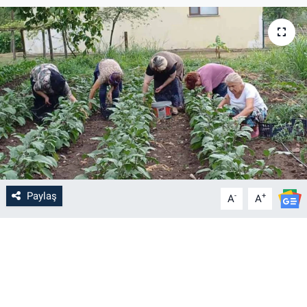
Paylaş
-
+
A
A