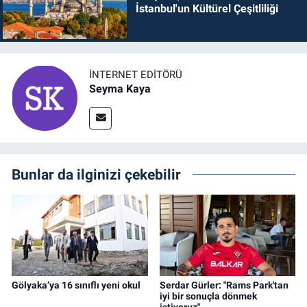
İstanbul'un Kültürel Çeşitliliği
İNTERNET EDITÖRÜ
Seyma Kaya
Bunlar da ilginizi çekebilir
Gölyaka’ya 16 sınıflı yeni okul
Serdar Gürler: "Rams Park'tan
iyi bir sonuçla dönmek
istiyoruz"