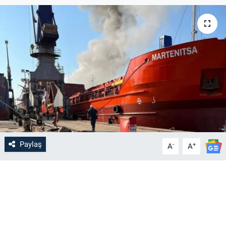
Paylaş
-
+
A
A