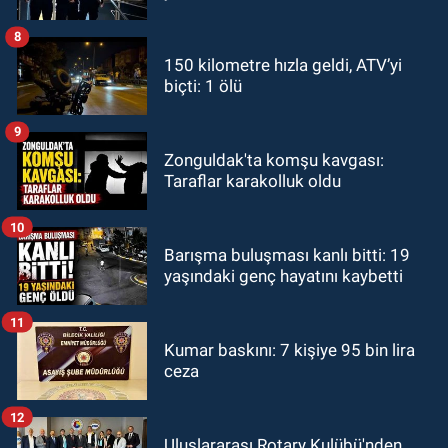
8
150 kilometre hızla geldi, ATV’yi
biçti: 1 ölü
9
Zonguldak'ta komşu kavgası:
Taraflar karakolluk oldu
10
Barışma buluşması kanlı bitti: 19
yaşındaki genç hayatını kaybetti
11
Kumar baskını: 7 kişiye 95 bin lira
ceza
12
Uluslararası Rotary Kulübü'nden