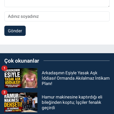
Gönder
Çok okunanlar
1
Arkadaşının Eşiyle Yasak Aşk
İddiası! Ormanda Akılalmaz İntikam
Planı!
2
Hamur makinesine kaptırdığı eli
bileğinden koptu; İşçiler fenalık
geçirdi