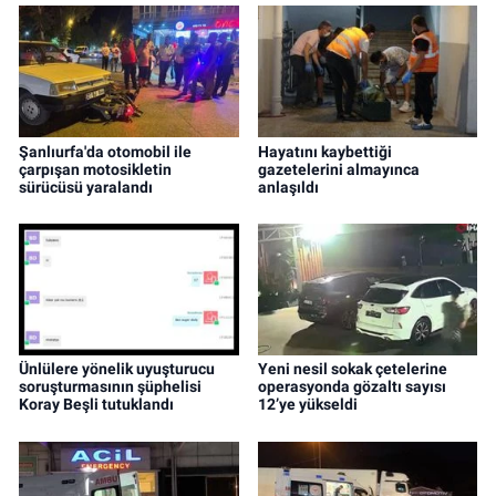
Şanlıurfa'da otomobil ile
Hayatını kaybettiği
çarpışan motosikletin
gazetelerini almayınca
sürücüsü yaralandı
anlaşıldı
Ünlülere yönelik uyuşturucu
Yeni nesil sokak çetelerine
soruşturmasının şüphelisi
operasyonda gözaltı sayısı
Koray Beşli tutuklandı
12’ye yükseldi