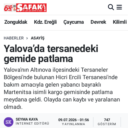
Zonguldak
Zonguldak Nöbetçi Eczaneler
Zonguldak
Kdz. Ereğli
Çaycuma
Devrek
Kilimli
Kdz. Ereğli
Zonguldak Hava Durumu
HABERLER
ASAYIŞ
Yalova’da tersanedeki
Çaycuma
Zonguldak Namaz Vakitleri
gemide patlama
Devrek
Zonguldak Trafik Yoğunluk Haritası
Yalova'nın Altınova ilçesindeki Tersaneler
Bölgesi'nde bulunan Hicri Ercili Tersanesi'nde
Kilimli
Süper Lig Puan Durumu ve Fikstür
bakım amacıyla gelen yabancı bayraklı
Martenitsa isimli kargo gemisinde patlama
Asayiş
Tüm Manşetler
meydana geldi. Olayda can kaybı ve yaralanan
olmadı.
Spor
Son Dakika Haberleri
SEYMA KAYA
09.07.2026 - 01:56
747
Resmi İlan
Haber Arşivi
İNTERNET EDITÖRÜ
YAYINLANMA
GÖSTERIM
O