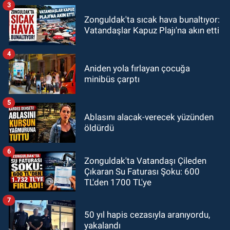
3
Zonguldak'ta sıcak hava bunaltıyor:
Vatandaşlar Kapuz Plajı'na akın etti
4
Aniden yola fırlayan çocuğa
minibüs çarptı
5
Ablasını alacak-verecek yüzünden
öldürdü
6
Zonguldak'ta Vatandaşı Çileden
Çıkaran Su Faturası Şoku: 600
TL'den 1700 TL'ye
7
50 yıl hapis cezasıyla aranıyordu,
yakalandı