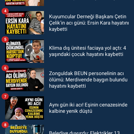
4
Kuyumcular Derneği Başkanı Çetin
Çelik'in acı günü: Ersin Kara hayatını
kaybetti
5
Klima dış ünitesi faciaya yol açtı: 4
yaşındaki çocuk hayatını kaybetti
6
Zonguldak BEUN personelinin acı
ölümü: Merdivende baygın bulundu
hayatını kaybetti
7
Aynı gün iki acı! Eşinin cenazesinde
kalbine yenik düştü
8
Belediye duyurdu: Elektrikler 13