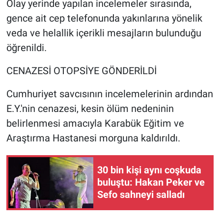
Olay yerinde yapılan incelemeler sırasında,
gence ait cep telefonunda yakınlarına yönelik
veda ve helallik içerikli mesajların bulunduğu
öğrenildi.
CENAZESİ OTOPSİYE GÖNDERİLDİ
Cumhuriyet savcısının incelemelerinin ardından
E.Y.'nin cenazesi, kesin ölüm nedeninin
belirlenmesi amacıyla Karabük Eğitim ve
Araştırma Hastanesi morguna kaldırıldı.
30 bin kişi aynı coşkuda
buluştu: Hakan Peker ve
Sefo sahneyi salladı