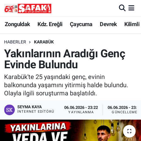
Zonguldak
Zonguldak Nöbetçi Eczaneler
Zonguldak
Kdz. Ereğli
Çaycuma
Devrek
Kilimli
Kdz. Ereğli
Zonguldak Hava Durumu
HABERLER
KARABÜK
Yakınlarının Aradığı Genç
Çaycuma
Zonguldak Namaz Vakitleri
Evinde Bulundu
Devrek
Zonguldak Trafik Yoğunluk Haritası
Karabük'te 25 yaşındaki genç, evinin
balkonunda yaşamını yitirmiş halde bulundu.
Kilimli
Süper Lig Puan Durumu ve Fikstür
Olayla ilgili soruşturma başlatıldı.
Asayiş
Tüm Manşetler
SEYMA KAYA
06.06.2026 - 23:22
06.06.2026 - 23:3
İNTERNET EDITÖRÜ
YAYINLANMA
GÜNCELLEME
Spor
Son Dakika Haberleri
Resmi İlan
Haber Arşivi