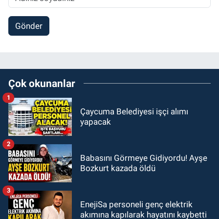
Gönder
Çok okunanlar
1
Çaycuma Belediyesi işçi alımı
yapacak
2
Babasını Görmeye Gidiyordu! Ayşe
Bozkurt kazada öldü
3
EnejiSa personeli genç elektrik
akımına kapılarak hayatını kaybetti