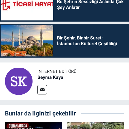
Bu Şehrin Sessizliği Aslında Çok
Şey Anlatır
Bir Şehir, Binbir Suret:
İstanbul'un Kültürel Çeşitliliği
İNTERNET EDITÖRÜ
Seyma Kaya
Bunlar da ilginizi çekebilir