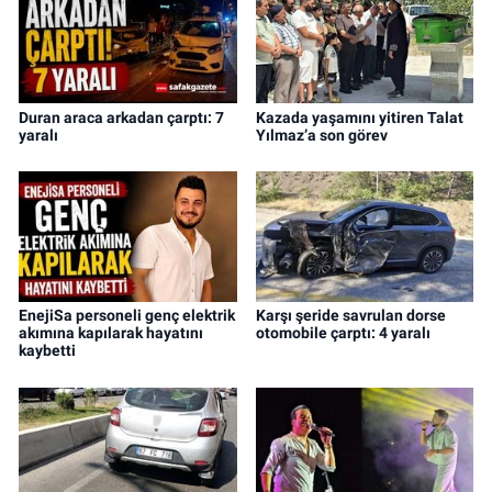
Duran araca arkadan çarptı: 7
Kazada yaşamını yitiren Talat
yaralı
Yılmaz’a son görev
EnejiSa personeli genç elektrik
Karşı şeride savrulan dorse
akımına kapılarak hayatını
otomobile çarptı: 4 yaralı
kaybetti