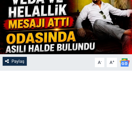
Paylaş
-
+
A
A