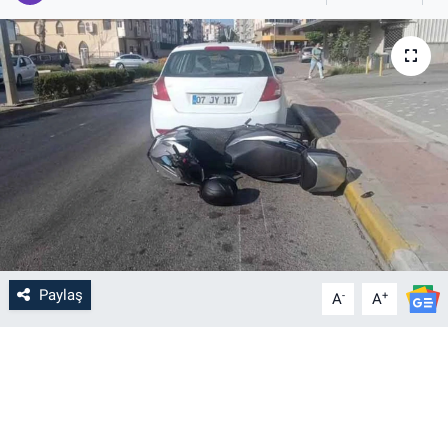
Paylaş
-
+
A
A