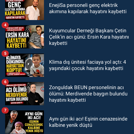
EnejiSa personeli genç elektrik
akımına kapılarak hayatını kaybetti
4
Kuyumcular Derneği Başkanı Çetin
Çelik'in acı günü: Ersin Kara hayatını
kaybetti
5
Klima dış ünitesi faciaya yol açtı: 4
yaşındaki çocuk hayatını kaybetti
6
Zonguldak BEUN personelinin acı
ölümü: Merdivende baygın bulundu
hayatını kaybetti
7
Aynı gün iki acı! Eşinin cenazesinde
kalbine yenik düştü