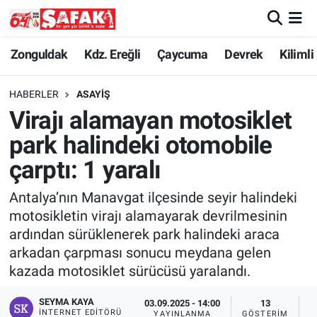
Zonguldak
Zonguldak Nöbetçi Eczaneler
Zonguldak
Kdz. Ereğli
Çaycuma
Devrek
Kilimli
Kdz. Ereğli
Zonguldak Hava Durumu
HABERLER
ASAYIŞ
Virajı alamayan motosiklet
Çaycuma
Zonguldak Namaz Vakitleri
park halindeki otomobile
Devrek
Zonguldak Trafik Yoğunluk Haritası
çarptı: 1 yaralı
Antalya’nın Manavgat ilçesinde seyir halindeki
Kilimli
Süper Lig Puan Durumu ve Fikstür
motosikletin virajı alamayarak devrilmesinin
ardından sürüklenerek park halindeki araca
Asayiş
Tüm Manşetler
arkadan çarpması sonucu meydana gelen
kazada motosiklet sürücüsü yaralandı.
Spor
Son Dakika Haberleri
SEYMA KAYA
03.09.2025 - 14:00
13
Resmi İlan
Haber Arşivi
İNTERNET EDITÖRÜ
YAYINLANMA
GÖSTERIM
O