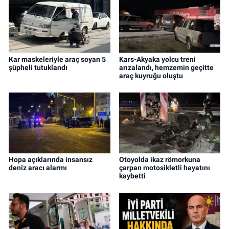
Kar maskeleriyle araç soyan 5
Kars-Akyaka yolcu treni
şüpheli tutuklandı
arızalandı, hemzemin geçitte
araç kuyruğu oluştu
Hopa açıklarında insansız
Otoyolda ikaz römorkuna
deniz aracı alarmı
çarpan motosikletli hayatını
kaybetti