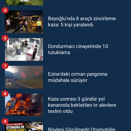
5
Beyoğlu'nda 8 araçlı zincirleme
kaza: 5 kişi yaralandı
6
Dondurmacı cinayetinde 10
tutuklama
7
Ezine'deki orman yangınına
müdahale sürüyor
8
Kaza sonrası 3 gündür yol
kenarında bekletilen tır alevlere
teslim oldu
9
Böylesi Görülmedi! Otomobilin