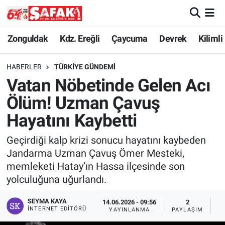
Zonguldak
Zonguldak Nöbetçi Eczaneler
Zonguldak
Kdz. Ereğli
Çaycuma
Devrek
Kilimli
Kdz. Ereğli
Zonguldak Hava Durumu
HABERLER
TÜRKIYE GÜNDEMI
Vatan Nöbetinde Gelen Acı
Çaycuma
Zonguldak Namaz Vakitleri
Ölüm! Uzman Çavuş
Devrek
Zonguldak Trafik Yoğunluk Haritası
Hayatını Kaybetti
Geçirdiği kalp krizi sonucu hayatını kaybeden
Kilimli
Süper Lig Puan Durumu ve Fikstür
Jandarma Uzman Çavuş Ömer Mesteki,
memleketi Hatay’ın Hassa ilçesinde son
Asayiş
Tüm Manşetler
yolculuğuna uğurlandı.
Spor
Son Dakika Haberleri
SEYMA KAYA
14.06.2026 - 09:56
2
İNTERNET EDITÖRÜ
YAYINLANMA
PAYLAŞIM
G
Resmi İlan
Haber Arşivi