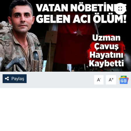
Paylaş
-
+
A
A