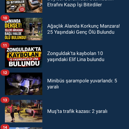
Etrafını Kazıp İşi Bitirdiler
10
Ağaçlık Alanda Korkunç Manzara!
25 Yaşındaki Genç Ölü Bulundu
11
Zonguldak'ta kaybolan 10
yaşındaki Elif Lina bulundu
12
Minibüs şarampole yuvarlandı: 5
yaralı
13
Muş'ta trafik kazası: 2 yaralı
14