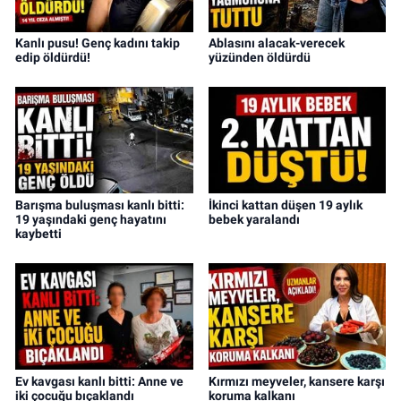
Kanlı pusu! Genç kadını takip
Ablasını alacak-verecek
edip öldürdü!
yüzünden öldürdü
Barışma buluşması kanlı bitti:
İkinci kattan düşen 19 aylık
19 yaşındaki genç hayatını
bebek yaralandı
kaybetti
Ev kavgası kanlı bitti: Anne ve
Kırmızı meyveler, kansere karşı
iki çocuğu bıçaklandı
koruma kalkanı