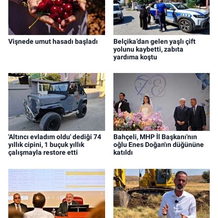
Vişnede umut hasadı başladı
Belçika’dan gelen yaşlı çift
yolunu kaybetti, zabıta
yardıma koştu
'Altıncı evladım oldu' dediği 74
Bahçeli, MHP İl Başkanı'nın
yıllık cipini, 1 buçuk yıllık
oğlu Enes Doğan'ın düğününe
çalışmayla restore etti
katıldı