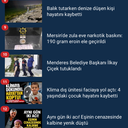
8
Balık tutarken denize düşen kişi
hayatını kaybetti
9
Mersin'de zula eve narkotik baskını:
190 gram eroin ele geçirildi
10
Menderes Belediye Başkanı İlkay
Çiçek tutuklandı
11
Klima dış ünitesi faciaya yol açtı: 4
yaşındaki çocuk hayatını kaybetti
12
Aynı gün iki acı! Eşinin cenazesinde
kalbine yenik düştü