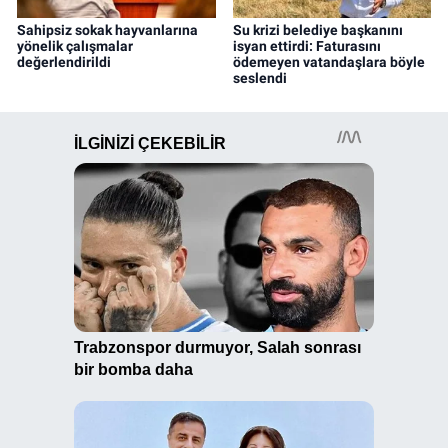
Sahipsiz sokak hayvanlarına
Su krizi belediye başkanını
yönelik çalışmalar
isyan ettirdi: Faturasını
değerlendirildi
ödemeyen vatandaşlara böyle
seslendi