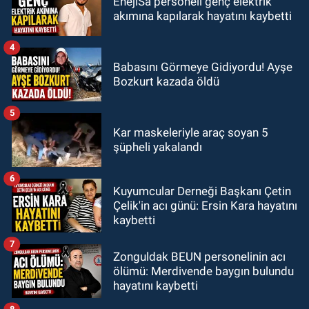
EnejiSa personeli genç elektrik
akımına kapılarak hayatını kaybetti
4
Babasını Görmeye Gidiyordu! Ayşe
Bozkurt kazada öldü
5
Kar maskeleriyle araç soyan 5
şüpheli yakalandı
6
Kuyumcular Derneği Başkanı Çetin
Çelik'in acı günü: Ersin Kara hayatını
kaybetti
7
Zonguldak BEUN personelinin acı
ölümü: Merdivende baygın bulundu
hayatını kaybetti