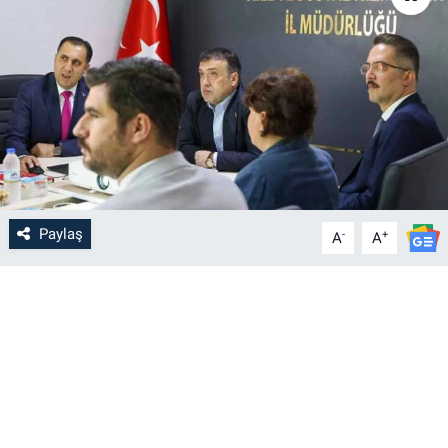
Paylaş
-
+
A
A