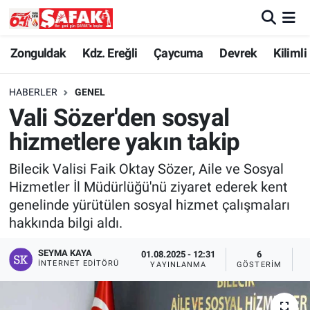
Zonguldak
Zonguldak Nöbetçi Eczaneler
Zonguldak
Kdz. Ereğli
Çaycuma
Devrek
Kilimli
Kdz. Ereğli
Zonguldak Hava Durumu
HABERLER
GENEL
Vali Sözer'den sosyal
Çaycuma
Zonguldak Namaz Vakitleri
hizmetlere yakın takip
Devrek
Zonguldak Trafik Yoğunluk Haritası
Bilecik Valisi Faik Oktay Sözer, Aile ve Sosyal
Hizmetler İl Müdürlüğü'nü ziyaret ederek kent
Kilimli
Süper Lig Puan Durumu ve Fikstür
genelinde yürütülen sosyal hizmet çalışmaları
hakkında bilgi aldı.
Asayiş
Tüm Manşetler
SEYMA KAYA
01.08.2025 - 12:31
6
Spor
Son Dakika Haberleri
İNTERNET EDITÖRÜ
YAYINLANMA
GÖSTERIM
O
Resmi İlan
Haber Arşivi