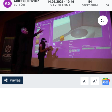
ARIFE GÜLERYÜZ
14.05.2026 - 10:46
54
EDITÖR
YAYINLANMA
GÖSTERIM
OKU
Paylaş
-
+
A
A