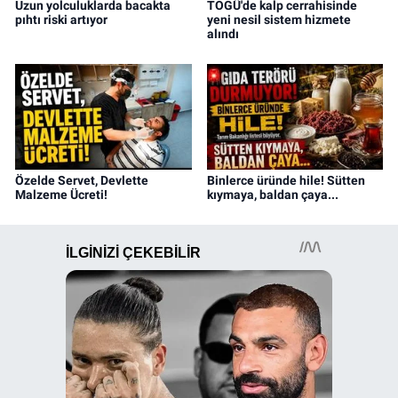
Uzun yolculuklarda bacakta
TOGÜ'de kalp cerrahisinde
pıhtı riski artıyor
yeni nesil sistem hizmete
alındı
Özelde Servet, Devlette
Binlerce üründe hile! Sütten
Malzeme Ücreti!
kıymaya, baldan çaya...