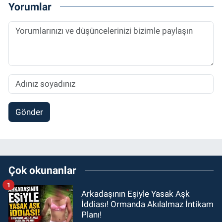
Yorumlar
Gönder
Çok okunanlar
1
Arkadaşının Eşiyle Yasak Aşk
İddiası! Ormanda Akılalmaz İntikam
Planı!