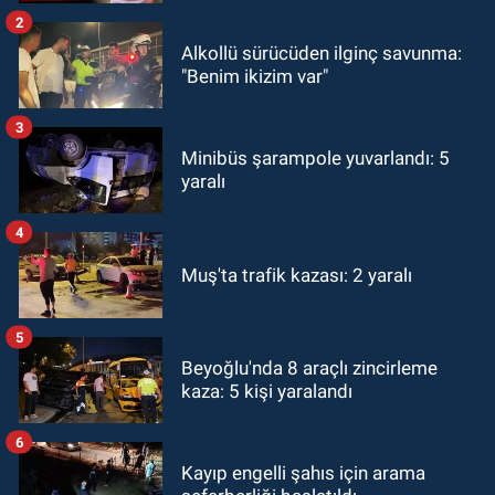
2
Alkollü sürücüden ilginç savunma:
"Benim ikizim var"
3
Minibüs şarampole yuvarlandı: 5
yaralı
4
Muş'ta trafik kazası: 2 yaralı
5
Beyoğlu'nda 8 araçlı zincirleme
kaza: 5 kişi yaralandı
6
Kayıp engelli şahıs için arama