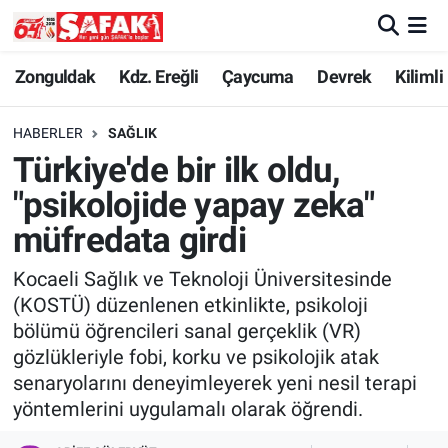
Zonguldak
Zonguldak Nöbetçi Eczaneler
Zonguldak
Kdz. Ereğli
Çaycuma
Devrek
Kilimli
Kdz. Ereğli
Zonguldak Hava Durumu
HABERLER
SAĞLIK
Türkiye'de bir ilk oldu,
Çaycuma
Zonguldak Namaz Vakitleri
"psikolojide yapay zeka"
Devrek
Zonguldak Trafik Yoğunluk Haritası
müfredata girdi
Kocaeli Sağlık ve Teknoloji Üniversitesinde
Kilimli
Süper Lig Puan Durumu ve Fikstür
(KOSTÜ) düzenlenen etkinlikte, psikoloji
bölümü öğrencileri sanal gerçeklik (VR)
Asayiş
Tüm Manşetler
gözlükleriyle fobi, korku ve psikolojik atak
senaryolarını deneyimleyerek yeni nesil terapi
Spor
Son Dakika Haberleri
yöntemlerini uygulamalı olarak öğrendi.
Resmi İlan
Haber Arşivi