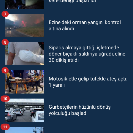
seferberliği başlatıldı
7
Ezine'deki orman yangını kontrol
altına alındı
8
Sipariş almaya gittiği işletmede
döner bıçaklı saldırıya uğradı, eline
30 dikiş atıldı
9
Motosikletle gelip tüfekle ateş açtı:
1 yaralı
10
Gurbetçilerin hüzünlü dönüş
yolculuğu başladı
11