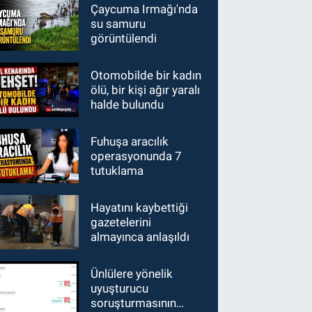
Çaycuma Irmağı'nda
su samuru
görüntülendi
Otomobilde bir kadın
ölü, bir kişi ağır yaralı
halde bulundu
Fuhuşa aracılık
operasyonunda 7
tutuklama
Hayatını kaybettiği
gazetelerini
almayınca anlaşıldı
Ünlülere yönelik
uyuşturucu
soruşturmasının