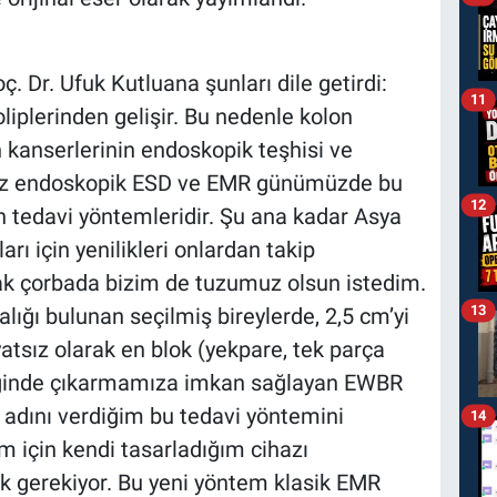
oç. Dr. Ufuk Kutluana şunları dile getirdi:
11
liplerinden gelişir. Bu nedenle kolon
n kanserlerinin endoskopik teşhisi ve
tsız endoskopik ESD ve EMR günümüzde bu
12
 tedavi yöntemleridir. Şu ana kadar Asya
rı için yenilikleri onlardan takip
rak çorbada bizim de tuzumuz olsun istedim.
13
ığı bulunan seçilmiş bireylerde, 2,5 cm’yi
atsız olarak en blok (yekpare, tek parça
şliğinde çıkarmamıza imkan sağlayan EWBR
adını verdiğim bu tedavi yöntemini
14
m için kendi tasarladığım cihazı
 gerekiyor. Bu yeni yöntem klasik EMR