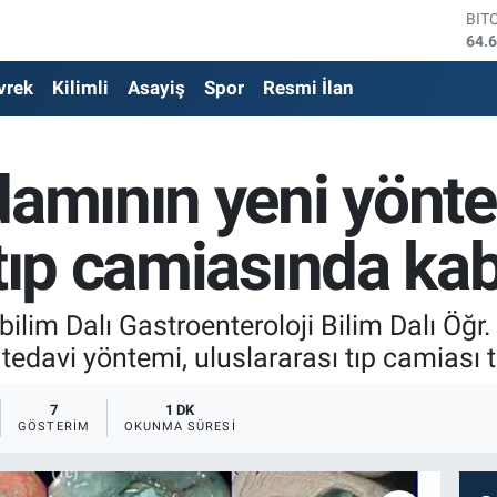
DO
47,
EU
vrek
Kilimli
Asayiş
Spor
Resmi İlan
55,
STE
64,
GRA
damının yeni yönt
651
BİS
13.
 tıp camiasında ka
BIT
64.
bilim Dalı Gastroenteroloji Bilim Dalı Öğr
i tedavi yöntemi, uluslararası tıp camiası
7
1 DK
GÖSTERIM
OKUNMA SÜRESI