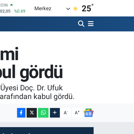
°
LAR
25
Merkez
6006
%0.06
RO
0250
%0.02
RLİN
2398
%0.2
M ALTIN
emi
3.94
%0.32
T100
768
%48
bul gördü
COIN
602,05
%0.69
. Üyesi Doç. Dr. Ufuk
 tarafından kabul gördü.
-
+
A
A