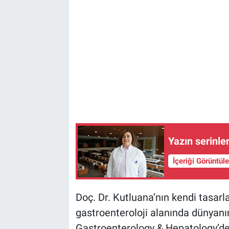
Yazın serinle
İçeriği Görüntül
Doç. Dr. Kutluana’nın kendi tasarla
gastroenteroloji alanında dünyanı
Gastroenterology & Hepatology’de 