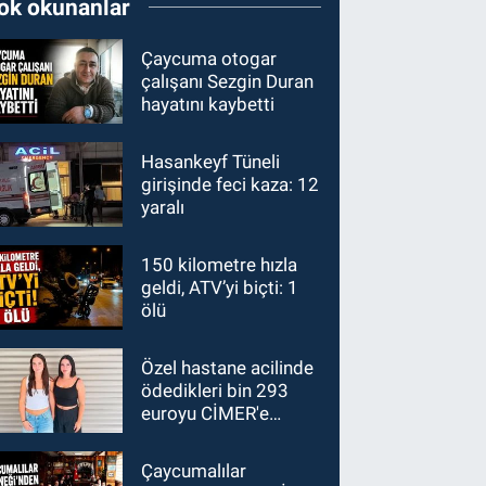
ok okunanlar
Çaycuma otogar
çalışanı Sezgin Duran
hayatını kaybetti
Hasankeyf Tüneli
girişinde feci kaza: 12
yaralı
150 kilometre hızla
geldi, ATV’yi biçti: 1
ölü
Özel hastane acilinde
ödedikleri bin 293
euroyu CİMER'e
taşıdılar
Çaycumalılar