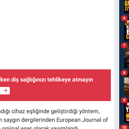
6
7
8
rken diş sağlığınızı tehlikeye atmayın
e
9
dığı cihaz eşliğinde geliştirdiği yöntem,
n saygın dergilerinden European Journal of
orijinal eser olarak yayımlandı.
10