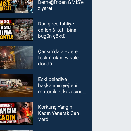
Derneği’nden GMİS’e
ziyaret
Dün gece tahliye
edilen 6 katlı bina
bugün çöktü
Çankırı'da alevlere
teslim olan ev küle
döndü
Eski belediye
başkanının yeğeni
motosiklet kazasında
hayatını kaybetti
Korkunç Yangın!
Kadın Yanarak Can
Verdi