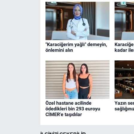
"Karaciğerim yağlı" demeyin,
Karaciğe
önlemini alın
kadar ile
Özel hastane acilinde
Yazın ser
ödedikleri bin 293 euroyu
sağlığını
CİMER'e taşıdılar