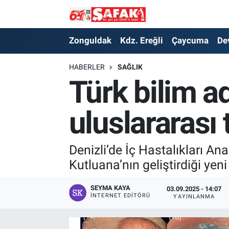
Zonguldak
Zonguldak Nöbetçi Eczaneler
Zonguldak
Kdz. Ereğli
Çaycuma
De
Kdz. Ereğli
Zonguldak Hava Durumu
HABERLER
SAĞLIK
Türk bilim a
Çaycuma
Zonguldak Namaz Vakitleri
uluslararası
Devrek
Zonguldak Trafik Yoğunluk Haritası
Kilimli
Süper Lig Puan Durumu ve Fikstür
Denizli’de İç Hastalıkları Ana
Kutluana’nın geliştirdiği yen
Asayiş
Tüm Manşetler
SEYMA KAYA
03.09.2025 - 14:07
Spor
Son Dakika Haberleri
İNTERNET EDITÖRÜ
YAYINLANMA
Resmi İlan
Haber Arşivi