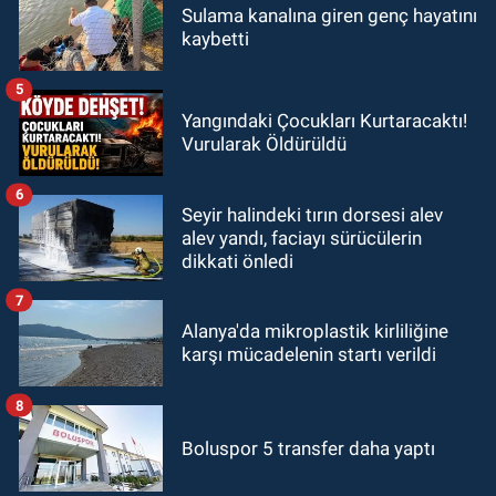
Sulama kanalına giren genç hayatını
kaybetti
5
Yangındaki Çocukları Kurtaracaktı!
Vurularak Öldürüldü
6
Seyir halindeki tırın dorsesi alev
alev yandı, faciayı sürücülerin
dikkati önledi
7
Alanya'da mikroplastik kirliliğine
karşı mücadelenin startı verildi
8
Boluspor 5 transfer daha yaptı