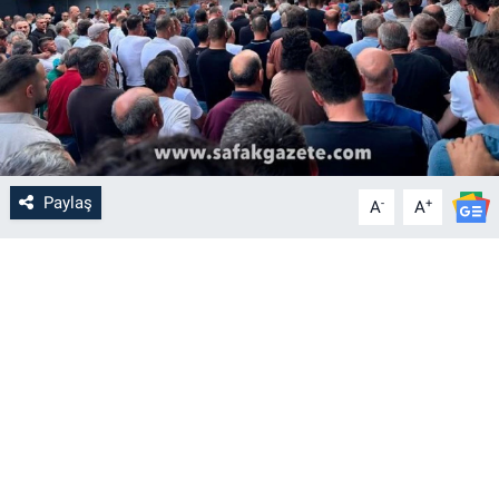
Paylaş
-
+
A
A