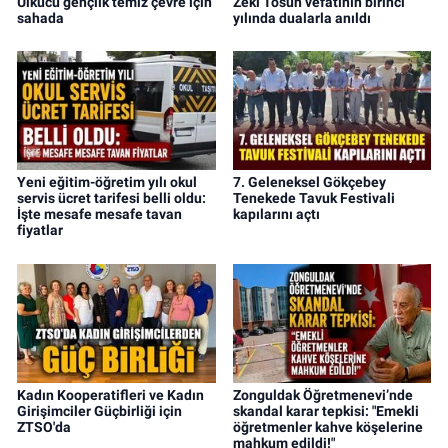
Ülkücü gençlik temiz çevre için
Zeki Tosun vefatının birinci
sahada
yılında dualarla anıldı
Yeni eğitim-öğretim yılı okul
7. Geleneksel Gökçebey
servis ücret tarifesi belli oldu:
Tenekede Tavuk Festivali
İşte mesafe mesafe tavan
kapılarını açtı
fiyatlar
Kadın Kooperatifleri ve Kadın
Zonguldak Öğretmenevi’nde
Girişimciler Güçbirliği için
skandal karar tepkisi: "Emekli
ZTSO'da
öğretmenler kahve köşelerine
mahkum edildi!"