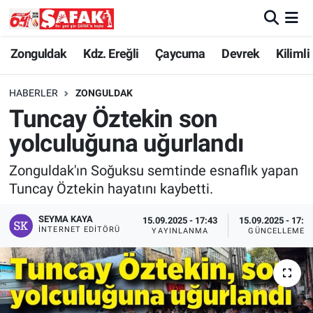
Zonguldak
Zonguldak Nöbetçi Eczaneler
Zonguldak
Kdz. Ereğli
Çaycuma
Devrek
Kilimli
Kdz. Ereğli
Zonguldak Hava Durumu
HABERLER
ZONGULDAK
Tuncay Öztekin son
Çaycuma
Zonguldak Namaz Vakitleri
yolculuğuna uğurlandı
Devrek
Zonguldak Trafik Yoğunluk Haritası
Zonguldak'ın Soğuksu semtinde esnaflık yapan
Tuncay Öztekin hayatını kaybetti.
Kilimli
Süper Lig Puan Durumu ve Fikstür
SEYMA KAYA
15.09.2025 - 17:43
15.09.2025 - 17:5
Asayiş
Tüm Manşetler
İNTERNET EDITÖRÜ
YAYINLANMA
GÜNCELLEME
Spor
Son Dakika Haberleri
Resmi İlan
Haber Arşivi