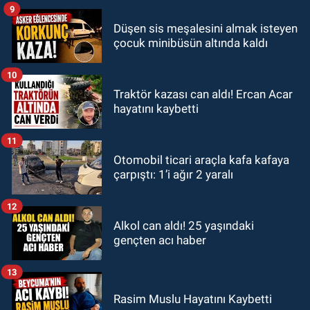
9
Düşen sis meşalesini almak isteyen
çocuk minibüsün altında kaldı
10
Traktör kazası can aldı! Ercan Acar
hayatını kaybetti
11
Otomobil ticari araçla kafa kafaya
çarpıştı: 1’i ağır 2 yaralı
12
Alkol can aldı! 25 yaşındaki
gençten acı haber
13
Rasim Muslu Hayatını Kaybetti