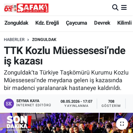
Zonguldak
Zonguldak Nöbetçi Eczaneler
Zonguldak
Kdz. Ereğli
Çaycuma
Devrek
Kilimli
Kdz. Ereğli
Zonguldak Hava Durumu
HABERLER
ZONGULDAK
TTK Kozlu Müessesesi’nde
Çaycuma
Zonguldak Namaz Vakitleri
iş kazası
Devrek
Zonguldak Trafik Yoğunluk Haritası
Zonguldak’ta Türkiye Taşkömürü Kurumu Kozlu
Müessesesi’nde meydana gelen iş kazasında
Kilimli
Süper Lig Puan Durumu ve Fikstür
bir madenci yaralanarak hastaneye kaldırıldı.
Asayiş
Tüm Manşetler
SEYMA KAYA
08.05.2026 - 17:07
708
İNTERNET EDITÖRÜ
YAYINLANMA
GÖSTERIM
O
Spor
Son Dakika Haberleri
Resmi İlan
Haber Arşivi