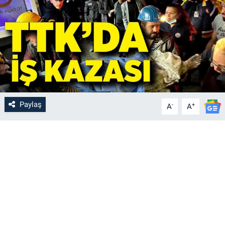
Paylaş
-
+
A
A