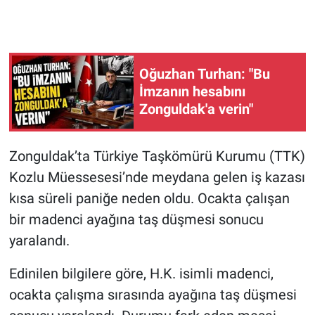
Oğuzhan Turhan: "Bu
İmzanın hesabını
Zonguldak'a verin"
Zonguldak’ta Türkiye Taşkömürü Kurumu (TTK)
Kozlu Müessesesi’nde meydana gelen iş kazası
kısa süreli paniğe neden oldu. Ocakta çalışan
bir madenci ayağına taş düşmesi sonucu
yaralandı.
Edinilen bilgilere göre, H.K. isimli madenci,
ocakta çalışma sırasında ayağına taş düşmesi