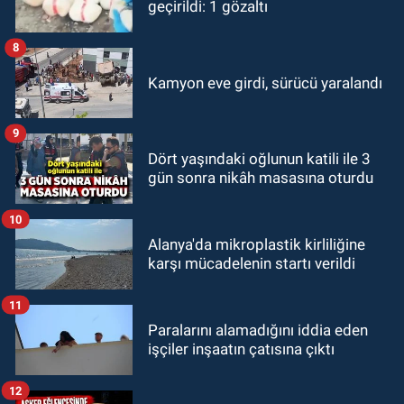
geçirildi: 1 gözaltı
8
Kamyon eve girdi, sürücü yaralandı
9
Dört yaşındaki oğlunun katili ile 3
gün sonra nikâh masasına oturdu
10
Alanya'da mikroplastik kirliliğine
karşı mücadelenin startı verildi
11
Paralarını alamadığını iddia eden
işçiler inşaatın çatısına çıktı
12