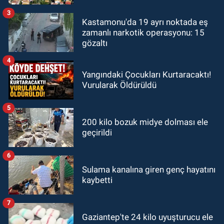
3
Kastamonu'da 19 ayrı noktada eş
zamanlı narkotik operasyonu: 15
gözaltı
4
Yangındaki Çocukları Kurtaracaktı!
Vurularak Öldürüldü
5
200 kilo bozuk midye dolması ele
geçirildi
6
Sulama kanalına giren genç hayatını
kaybetti
7
Gaziantep'te 24 kilo uyuşturucu ele