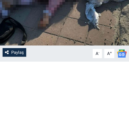
Paylaş
-
+
A
A