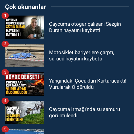
Çok okunanlar
1
Çaycuma otogar çalışanı Sezgin
Duran hayatını kaybetti
2
Motosiklet bariyerlere çarptı,
sürücü hayatını kaybetti
3
Yangındaki Çocukları Kurtaracaktı!
Vurularak Öldürüldü
4
Çaycuma Irmağı'nda su samuru
görüntülendi
5