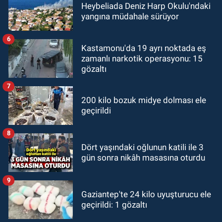
Heybeliada Deniz Harp Okulu'ndaki
yangına müdahale sürüyor
6
Kastamonu'da 19 ayrı noktada eş
zamanlı narkotik operasyonu: 15
gözaltı
7
200 kilo bozuk midye dolması ele
geçirildi
8
Dört yaşındaki oğlunun katili ile 3
gün sonra nikâh masasına oturdu
9
Gaziantep'te 24 kilo uyuşturucu ele
geçirildi: 1 gözaltı