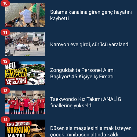
10
Sulama kanalına giren genç hayatını
kaybetti
11
Kamyon eve girdi, sürücü yaralandı
12
Zonguldak'ta Personel Alımı
Başlıyor! 45 Kişiye İş Fırsatı
13
Taekwondo Kız Takımı ANALİG
finallerine yükseldi
14
Düşen sis meşalesini almak isteyen
çocuk minibüsün altında kaldı