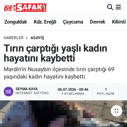
Zonguldak
Zonguldak Nöbetçi Eczaneler
Zonguldak
Kdz. Ereğli
Çaycuma
Devrek
Kilimli
Kdz. Ereğli
Zonguldak Hava Durumu
HABERLER
ASAYIŞ
Tırın çarptığı yaşlı kadın
Çaycuma
Zonguldak Namaz Vakitleri
hayatını kaybetti
Devrek
Zonguldak Trafik Yoğunluk Haritası
Mardin'in Nusaybin ilçesinde tırın çarptığı 69
yaşındaki kadın hayatını kaybetti.
Kilimli
Süper Lig Puan Durumu ve Fikstür
SEYMA KAYA
06.07.2026 - 00:46
1
Asayiş
Tüm Manşetler
İNTERNET EDITÖRÜ
YAYINLANMA
PAYLAŞIM
G
Spor
Son Dakika Haberleri
Resmi İlan
Haber Arşivi