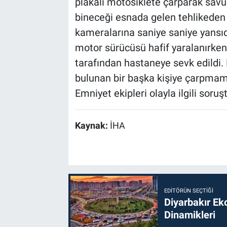
plakalı motosiklete çarparak savu
bineceği esnada gelen tehlikeden 
kameralarına saniye saniye yansıdı
motor sürücüsü hafif yaralanırken,
tarafından hastaneye sevk edildi. 
bulunan bir başka kişiye çarpmama
Emniyet ekipleri olayla ilgili soruş
Kaynak:
İHA
EDITÖRÜN SEÇTIĞI
Diyarbakır Ek
Dinamikleri