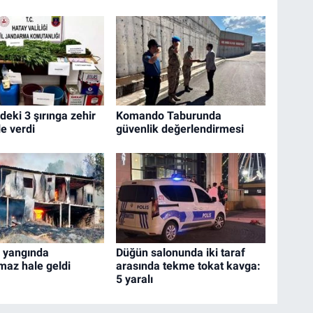
eki 3 şırınga zehir
Komando Taburunda
le verdi
güvenlik değerlendirmesi
v yangında
Düğün salonunda iki taraf
maz hale geldi
arasında tekme tokat kavga:
5 yaralı