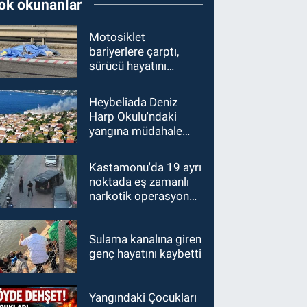
ok okunanlar
Motosiklet
bariyerlere çarptı,
sürücü hayatını
kaybetti
Heybeliada Deniz
Harp Okulu'ndaki
yangına müdahale
sürüyor
Kastamonu'da 19 ayrı
noktada eş zamanlı
narkotik operasyonu:
15 gözaltı
Sulama kanalına giren
genç hayatını kaybetti
Yangındaki Çocukları