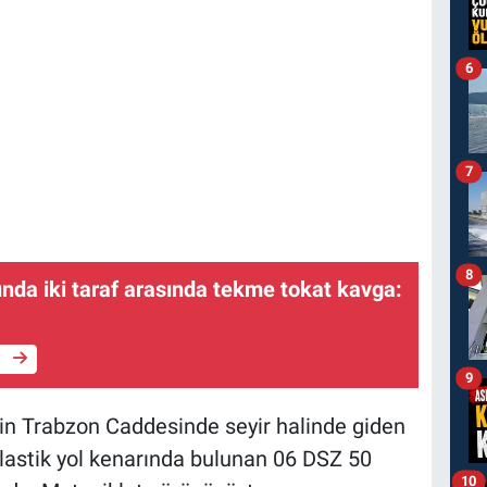
6
7
8
nda iki taraf arasında tekme tokat kavga:
e
9
sinin Trabzon Caddesinde seyir halinde giden
 lastik yol kenarında bulunan 06 DSZ 50
10