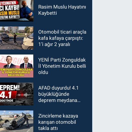
Rasim Muslu Hayatını
Kaybetti
Otomobil ticari araçla
kafa kafaya çarpıştı:
1’i ağır 2 yaralı
YENİ Parti Zonguldak
İl Yönetim Kurulu belli
oldu
AFAD duyurdu! 4.1
büyüklüğünde
deprem meydana
geldi
Zincirleme kazaya
karışan otomobil
takla attı