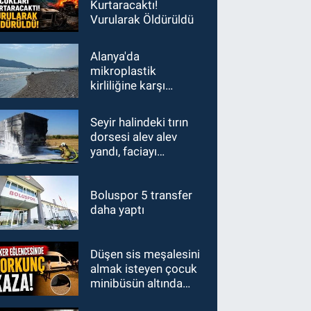
Kurtaracaktı!
Vurularak Öldürüldü
Alanya'da
mikroplastik
kirliliğine karşı
mücadelenin startı
verildi
Seyir halindeki tırın
dorsesi alev alev
yandı, faciayı
sürücülerin dikkati
önledi
Boluspor 5 transfer
daha yaptı
Düşen sis meşalesini
almak isteyen çocuk
minibüsün altında
kaldı