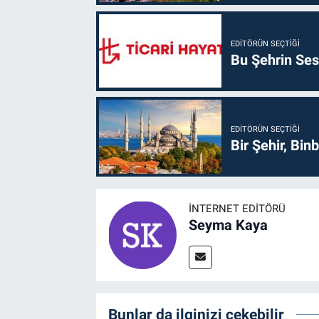
EDITÖRÜN SEÇTIĞI
Bu Şehrin Sess
EDITÖRÜN SEÇTIĞI
Bir Şehir, Binb
İNTERNET EDITÖRÜ
Seyma Kaya
Bunlar da ilginizi çekebilir