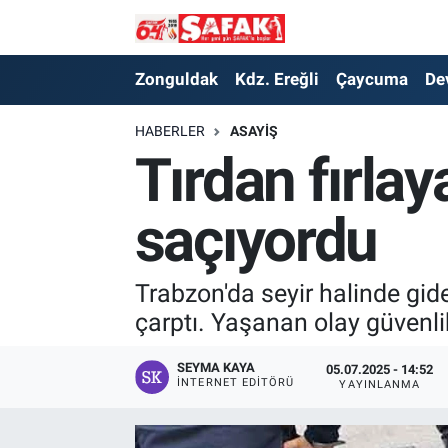
Zonguldak
Zonguldak Nöbetçi Eczaneler
Zonguldak
Kdz. Ereğli
Çaycuma
De
Kdz. Ereğli
Zonguldak Hava Durumu
HABERLER
ASAYIŞ
Tırdan fırlay
Çaycuma
Zonguldak Namaz Vakitleri
saçıyordu
Devrek
Zonguldak Trafik Yoğunluk Haritası
Kilimli
Süper Lig Puan Durumu ve Fikstür
Trabzon'da seyir halinde gid
çarptı. Yaşanan olay güvenli
Asayiş
Tüm Manşetler
SEYMA KAYA
05.07.2025 - 14:52
Spor
Son Dakika Haberleri
İNTERNET EDITÖRÜ
YAYINLANMA
Resmi İlan
Haber Arşivi