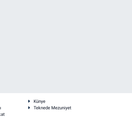
Künye
ı
Teknede Mezuniyet
kat