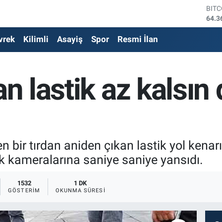
DOL
47,7
EUR
vrek
Kilimli
Asayiş
Spor
Resmi İlan
55,0
STE
64,1
GRA
an lastik az kalsın
6618
BİS
13.8
BIT
64.3
en bir tırdan aniden çıkan lastik yol ken
k kameralarına saniye saniye yansıdı.
1532
1 DK
GÖSTERIM
OKUNMA SÜRESI