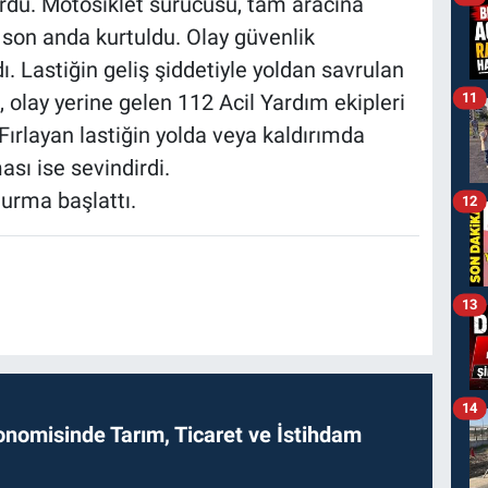
rdu. Motosiklet sürücüsü, tam aracına
son anda kurtuldu. Olay güvenlik
. Lastiğin geliş şiddetiyle yoldan savrulan
11
 olay yerine gelen 112 Acil Yardım ekipleri
Fırlayan lastiğin yolda veya kaldırımda
sı ise sevindirdi.
turma başlattı.
12
13
14
onomisinde Tarım, Ticaret ve İstihdam