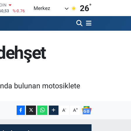
°
AR
26
Merkez
069
%0.17
O
265
%0.01
RLİN
897
%0.02
M ALTIN
 dehşet
.49
%2.12
T100
87
%64
COIN
60,53
%-0.76
arında bulunan motosiklete
-
+
A
A