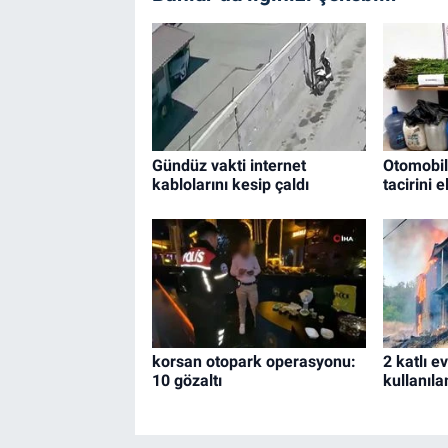
Gündüz vakti internet
Otomobild
kablolarını kesip çaldı
tacirini e
korsan otopark operasyonu:
2 katlı e
10 gözaltı
kullanıla