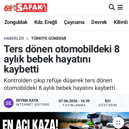
Zonguldak
Zonguldak Nöbetçi Eczaneler
Zonguldak
Kdz. Ereğli
Çaycuma
Devrek
Kilimli
Kdz. Ereğli
Zonguldak Hava Durumu
HABERLER
TÜRKIYE GÜNDEMI
Ters dönen otomobildeki 8
Çaycuma
Zonguldak Namaz Vakitleri
aylık bebek hayatını
Devrek
Zonguldak Trafik Yoğunluk Haritası
kaybetti
Kontrolden çıkıp refüje düşerek ters dönen
Kilimli
Süper Lig Puan Durumu ve Fikstür
otomobildeki 8 aylık bebek hayatını kaybetti.
Asayiş
Tüm Manşetler
SEYMA KAYA
07.06.2026 - 16:39
831
İNTERNET EDITÖRÜ
YAYINLANMA
GÖSTERIM
O
Spor
Son Dakika Haberleri
Resmi İlan
Haber Arşivi