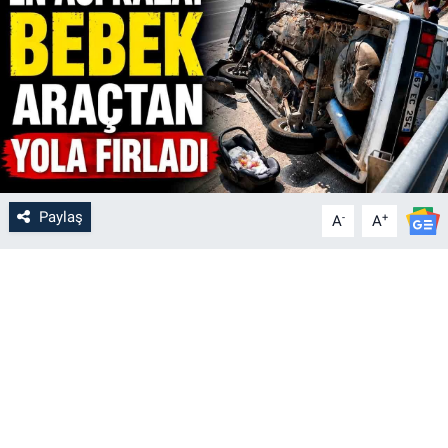
Paylaş
-
+
A
A