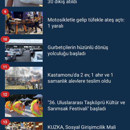
30 dikiş atıldı
9
Motosikletle gelip tüfekle ateş açtı:
1 yaralı
10
Gurbetçilerin hüzünlü dönüş
yolculuğu başladı
11
Kastamonu'da 2 ev, 1 ahır ve 1
samanlık alevlere teslim oldu
12
"36. Uluslararası Taşköprü Kültür ve
Sarımsak Festivali" başladı
13
KUZKA, Sosyal Girişimcilik Mali