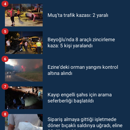
4
Muş'ta trafik kazası: 2 yaralı
5
Beyoğlu'nda 8 araçlı zincirleme
kaza: 5 kişi yaralandı
6
Ezine'deki orman yangını kontrol
altına alındı
7
Kayıp engelli şahıs için arama
seferberliği başlatıldı
8
Sipariş almaya gittiği işletmede
döner bıçaklı saldırıya uğradı, eline