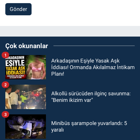
Gönder
Çok okunanlar
1
Arkadaşının Eşiyle Yasak Aşk
İddiası! Ormanda Akılalmaz İntikam
Planı!
2
Alkollü sürücüden ilginç savunma:
"Benim ikizim var"
3
Minibüs şarampole yuvarlandı: 5
yaralı