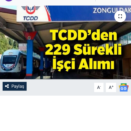
Paylaş
-
+
A
A