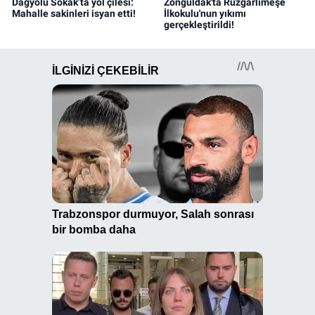
Dağyolu Sokak’ta yol çilesi:
Zonguldak'ta Rüzgarlımeşe
Mahalle sakinleri isyan etti!
İlkokulu'nun yıkımı
gerçekleştirildi!