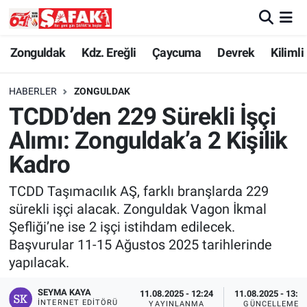
Zonguldak
Zonguldak Nöbetçi Eczaneler
Zonguldak
Kdz. Ereğli
Çaycuma
Devrek
Kilimli
Kdz. Ereğli
Zonguldak Hava Durumu
HABERLER
ZONGULDAK
TCDD’den 229 Sürekli İşçi
Çaycuma
Zonguldak Namaz Vakitleri
Alımı: Zonguldak’a 2 Kişilik
Devrek
Zonguldak Trafik Yoğunluk Haritası
Kadro
TCDD Taşımacılık AŞ, farklı branşlarda 229
Kilimli
Süper Lig Puan Durumu ve Fikstür
sürekli işçi alacak. Zonguldak Vagon İkmal
Şefliği’ne ise 2 işçi istihdam edilecek.
Asayiş
Tüm Manşetler
Başvurular 11-15 Ağustos 2025 tarihlerinde
yapılacak.
Spor
Son Dakika Haberleri
SEYMA KAYA
11.08.2025 - 12:24
11.08.2025 - 13:0
Resmi İlan
Haber Arşivi
İNTERNET EDITÖRÜ
YAYINLANMA
GÜNCELLEME