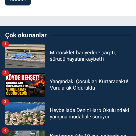
Çok okunanlar
1
Motosiklet bariyerlere çarptı,
sürücü hayatını kaybetti
2
Yangındaki Çocukları Kurtaracaktı!
Vurularak Öldürüldü
3
Heybeliada Deniz Harp Okulu'ndaki
yangına müdahale sürüyor
4
Kastamonu'da 19 ayrı noktada eş