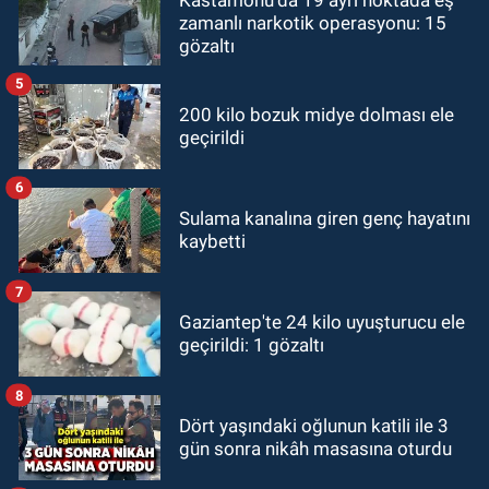
zamanlı narkotik operasyonu: 15
gözaltı
5
200 kilo bozuk midye dolması ele
geçirildi
6
Sulama kanalına giren genç hayatını
kaybetti
7
Gaziantep'te 24 kilo uyuşturucu ele
geçirildi: 1 gözaltı
8
Dört yaşındaki oğlunun katili ile 3
gün sonra nikâh masasına oturdu