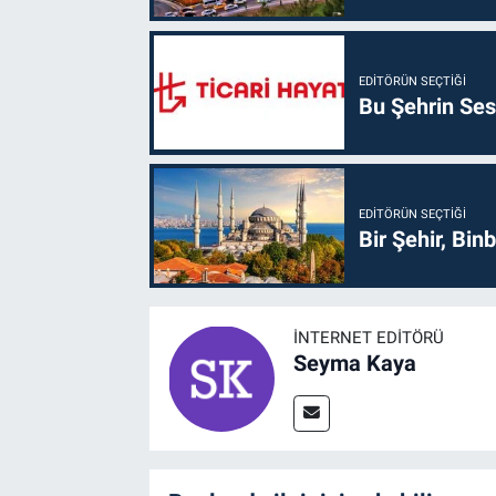
EDITÖRÜN SEÇTIĞI
Bu Şehrin Sess
EDITÖRÜN SEÇTIĞI
Bir Şehir, Binb
İNTERNET EDITÖRÜ
Seyma Kaya