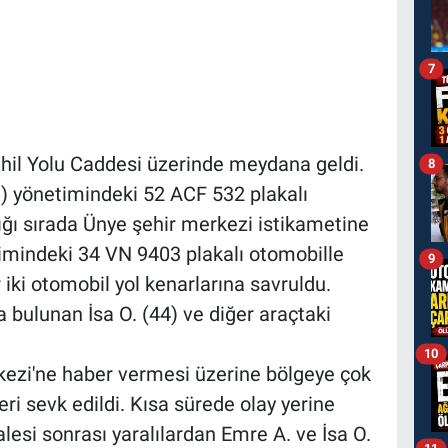
7
hil Yolu Caddesi üzerinde meydana geldi.
8
23) yönetimindeki 52 ACF 532 plakalı
ığı sırada Ünye şehir merkezi istikametine
imindeki 34 VN 9403 plakalı otomobille
9
 iki otomobil yol kenarlarına savruldu.
 bulunan İsa O. (44) ve diğer araçtaki
10
kezi'ne haber vermesi üzerine bölgeye çok
leri sevk edildi. Kısa sürede olay yerine
alesi sonrası yaralılardan Emre A. ve İsa O.