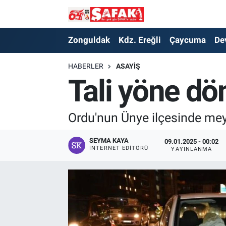
Zonguldak
Zonguldak Nöbetçi Eczaneler
Zonguldak
Kdz. Ereğli
Çaycuma
De
Kdz. Ereğli
Zonguldak Hava Durumu
HABERLER
ASAYIŞ
Tali yöne dö
Çaycuma
Zonguldak Namaz Vakitleri
Devrek
Zonguldak Trafik Yoğunluk Haritası
Ordu'nun Ünye ilçesinde meyd
Kilimli
Süper Lig Puan Durumu ve Fikstür
SEYMA KAYA
09.01.2025 - 00:02
İNTERNET EDITÖRÜ
YAYINLANMA
Asayiş
Tüm Manşetler
Spor
Son Dakika Haberleri
Resmi İlan
Haber Arşivi