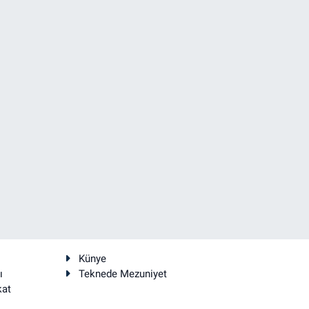
Künye
ı
Teknede Mezuniyet
kat