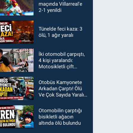
maçında Villarreal'e
2-1 yenildi
Tünelde feci kaza: 3
ölü, 1 ağır yaralı
İki otomobil çarpıştı,
4 kişi yaralandı:
Motosikletli çift
kazadan kıl payı
kurtuldu
Otobüs Kamyonete
Arkadan Çarptı! Ölü
Ve Çok Sayıda Yaralı
Var
Otomobilin çarptığı
bisikletli ağacın
altında ölü bulundu