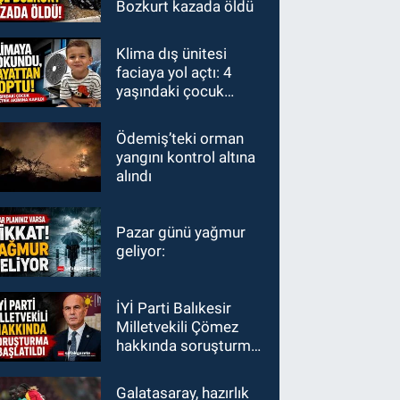
Bozkurt kazada öldü
Klima dış ünitesi
faciaya yol açtı: 4
yaşındaki çocuk
hayatını kaybetti
Ödemiş’teki orman
yangını kontrol altına
alındı
Pazar günü yağmur
geliyor:
İYİ Parti Balıkesir
Milletvekili Çömez
hakkında soruşturma
başlatıldı
Galatasaray, hazırlık