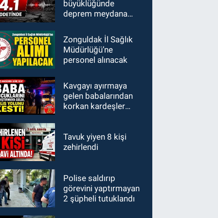
büyüklüğünde
deprem meydana
geldi
Zonguldak İl Sağlık
Müdürlüğü’ne
personel alınacak
Kavgayı ayırmaya
gelen babalarından
korkan kardeşler
polisi aradı: "Babamız
bizi vuracak"
Tavuk yiyen 8 kişi
zehirlendi
Polise saldırıp
görevini yaptırmayan
2 şüpheli tutuklandı