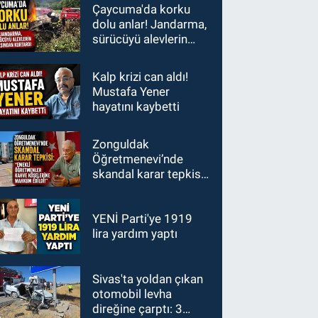
Çaycuma'da korku
dolu anlar! Jandarma,
sürücüyü alevlerin
arasından kurtardı
Kalp krizi can aldı!
Mustafa Yener
hayatını kaybetti
Zonguldak
Öğretmenevi’nde
skandal karar tepkisi:
"Emekli öğretmenler
kahve köşelerine
mahkum edildi!"
YENİ Parti'ye 1919
lira yardım yaptı
Sivas'ta yoldan çıkan
otomobil levha
direğine çarptı: 3