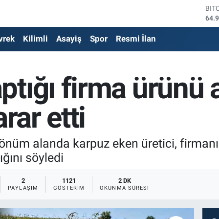
DO
47,
EU
vrek
Kilimli
Asayiş
Spor
Resmi İlan
55,
STE
64,
GRA
ptığı firma ürünü 
666
BİS
13.
rar etti
BIT
64.
dönüm alanda karpuz eken üretici, firman
ğını söyledi
2
1121
2 DK
PAYLAŞIM
GÖSTERIM
OKUNMA SÜRESI