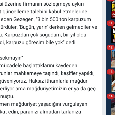
si üzerine firmanın sözleşmeye aykırı
yat güncelleme talebini kabul etmelerine
 eden Gezegen, "3 bin 500 ton karpuzum
11
 sürdüler. 'Bugün, yarın' derken gelmediler ve
u. Karpuzdan çok soğudum, bir yıl oldu
, karpuzu göresim bile yok" dedi.
12
 sokmayın"
mücadele başlattıklarını kaydeden
13
unlar mahkemeye taşındı, keşifler yapıldı,
 güveniyoruz. Haksız ithamlarla mağdur
lerliyor ama mağduriyetimizin er ya da geç
onuştu.
14
men mağduriyet yaşadığını vurgulayan
kat edin, paranızı almadan tarlanıza