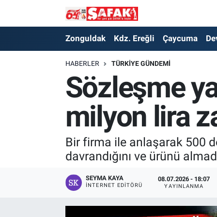
Zonguldak
Zonguldak Nöbetçi Eczaneler
Zonguldak
Kdz. Ereğli
Çaycuma
De
Kdz. Ereğli
Zonguldak Hava Durumu
HABERLER
TÜRKIYE GÜNDEMI
Sözleşme ya
Çaycuma
Zonguldak Namaz Vakitleri
milyon lira za
Devrek
Zonguldak Trafik Yoğunluk Haritası
Kilimli
Süper Lig Puan Durumu ve Fikstür
Bir firma ile anlaşarak 500 
davrandığını ve ürünü almadı
Asayiş
Tüm Manşetler
SEYMA KAYA
08.07.2026 - 18:07
Spor
Son Dakika Haberleri
İNTERNET EDITÖRÜ
YAYINLANMA
Resmi İlan
Haber Arşivi