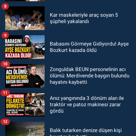
8
Kar maskeleriyle araç soyan 5
şüpheli yakalandı
9
Babasını Görmeye Gidiyordu! Ayşe
Bozkurt kazada öldü
10
Zonguldak BEUN personelinin acı
ölümü: Merdivende baygın bulundu
hayatını kaybetti
11
Anız yangınında 3 dönüm alan ile
traktör ve patoz makinesi zarar
gördü
12
Balık tutarken denize düşen kişi