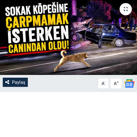
Paylaş
-
+
A
A