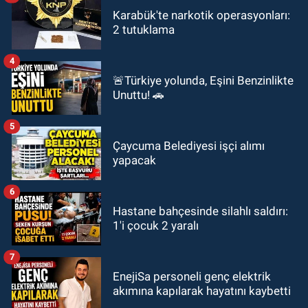
Karabük'te narkotik operasyonları:
2 tutuklama
4
🚨Türkiye yolunda, Eşini Benzinlikte
Unuttu! 🚗
5
Çaycuma Belediyesi işçi alımı
yapacak
6
Hastane bahçesinde silahlı saldırı:
1'i çocuk 2 yaralı
7
EnejiSa personeli genç elektrik
akımına kapılarak hayatını kaybetti