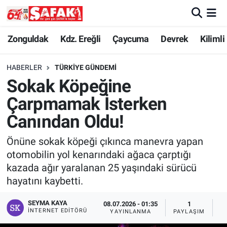
Zonguldak
Zonguldak Nöbetçi Eczaneler
Zonguldak
Kdz. Ereğli
Çaycuma
Devrek
Kilimli
Kdz. Ereğli
Zonguldak Hava Durumu
HABERLER
TÜRKIYE GÜNDEMI
Sokak Köpeğine
Çaycuma
Zonguldak Namaz Vakitleri
Çarpmamak İsterken
Devrek
Zonguldak Trafik Yoğunluk Haritası
Canından Oldu!
Önüne sokak köpeği çıkınca manevra yapan
Kilimli
Süper Lig Puan Durumu ve Fikstür
otomobilin yol kenarındaki ağaca çarptığı
kazada ağır yaralanan 25 yaşındaki sürücü
Asayiş
Tüm Manşetler
hayatını kaybetti.
Spor
Son Dakika Haberleri
SEYMA KAYA
08.07.2026 - 01:35
1
İNTERNET EDITÖRÜ
YAYINLANMA
PAYLAŞIM
G
Resmi İlan
Haber Arşivi