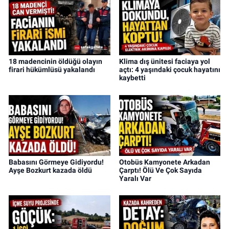
18 madencinin öldüğü olayın
Klima dış ünitesi faciaya yol
firari hükümlüsü yakalandı
açtı: 4 yaşındaki çocuk hayatını
kaybetti
Babasını Görmeye Gidiyordu!
Otobüs Kamyonete Arkadan
Ayşe Bozkurt kazada öldü
Çarptı! Ölü Ve Çok Sayıda
Yaralı Var