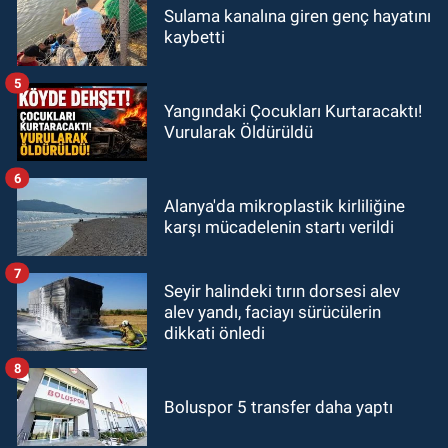
Sulama kanalına giren genç hayatını
kaybetti
5
Yangındaki Çocukları Kurtaracaktı!
Vurularak Öldürüldü
6
Alanya'da mikroplastik kirliliğine
karşı mücadelenin startı verildi
7
Seyir halindeki tırın dorsesi alev
alev yandı, faciayı sürücülerin
dikkati önledi
8
Boluspor 5 transfer daha yaptı