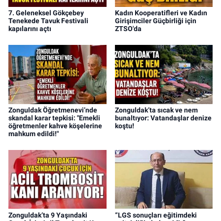
7. Geleneksel Gökçebey
Kadın Kooperatifleri ve Kadın
Tenekede Tavuk Festivali
Girişimciler Güçbirliği için
kapılarını açtı
ZTSO'da
Zonguldak Öğretmenevi’nde
Zonguldak’ta sıcak ve nem
skandal karar tepkisi: "Emekli
bunaltıyor: Vatandaşlar denize
öğretmenler kahve köşelerine
koştu!
mahkum edildi!"
Zonguldak’ta 9 Yaşındaki
“LGS sonuçları eğitimdeki