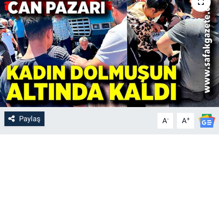
Paylaş
-
+
A
A