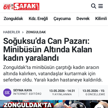
Zonguldak
Zonguldak Nöbetçi Eczaneler
Zonguldak
Kdz. Ereğli
Çaycuma
Devrek
Kilimli
Kdz. Ereğli
Zonguldak Hava Durumu
HABERLER
ZONGULDAK
Soğuksu’da Can Pazarı:
Çaycuma
Zonguldak Namaz Vakitleri
Minibüsün Altında Kalan
Devrek
Zonguldak Trafik Yoğunluk Haritası
kadın yaralandı
Zonguldak’ta minibüsün çarptığı kadın aracın
Kilimli
Süper Lig Puan Durumu ve Fikstür
altında kalırken, vatandaşlar kurtarmak için
seferber oldu. Yaralı kadın hastaneye kaldırıldı.
Asayiş
Tüm Manşetler
SEYMA KAYA
13.05.2026 - 14:31
13.05.2026 - 15:5
Spor
Son Dakika Haberleri
İNTERNET EDITÖRÜ
YAYINLANMA
GÜNCELLEME
Resmi İlan
Haber Arşivi