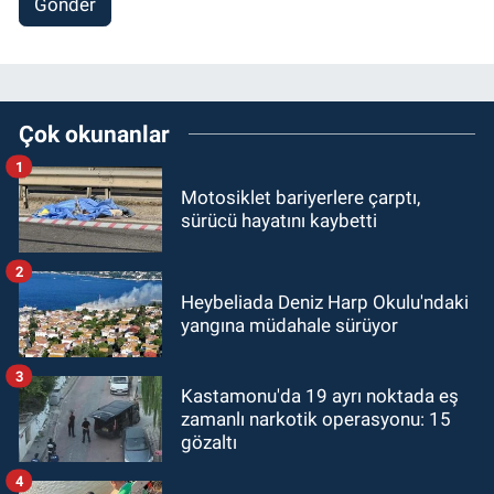
Gönder
Çok okunanlar
1
Motosiklet bariyerlere çarptı,
sürücü hayatını kaybetti
2
Heybeliada Deniz Harp Okulu'ndaki
yangına müdahale sürüyor
3
Kastamonu'da 19 ayrı noktada eş
zamanlı narkotik operasyonu: 15
gözaltı
4