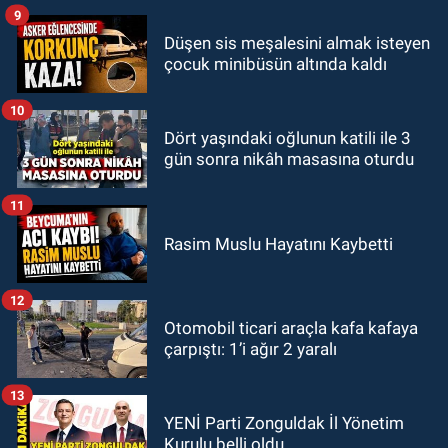
9
Düşen sis meşalesini almak isteyen
çocuk minibüsün altında kaldı
10
Dört yaşındaki oğlunun katili ile 3
gün sonra nikâh masasına oturdu
11
Rasim Muslu Hayatını Kaybetti
12
Otomobil ticari araçla kafa kafaya
çarpıştı: 1’i ağır 2 yaralı
13
YENİ Parti Zonguldak İl Yönetim
Kurulu belli oldu