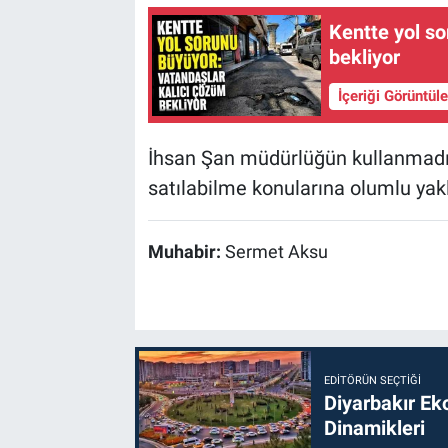
Kentte yol s
bekliyor
İçeriği Görüntül
İhsan Şan müdürlüğün kullanmadığ
satılabilme konularına olumlu yakla
Muhabir:
Sermet Aksu
EDITÖRÜN SEÇTIĞI
Diyarbakır Ek
Dinamikleri