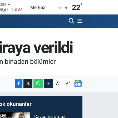
°
AR
22
Merkez
143
%0.16
O
317
%-0.02
RLİN
463
%0.07
M ALTIN
raya verildi
.40
%0.45
T100
99
%70
lan binadan bölümler
-
+
A
A
ok okunanlar
Çaycuma otogar