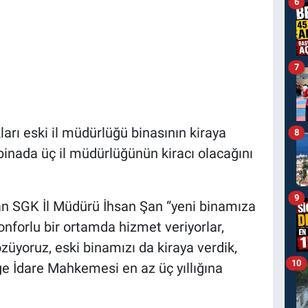
6
7
arı eski il müdürlüğü binasının kiraya
8
binada üç il müdürlüğünün kiracı olacağını
9
yan SGK İl Müdürü İhsan Şan “yeni binamıza
onforlu bir ortamda hizmet veriyorlar,
üyoruz, eski binamızı da kiraya verdik,
10
ge İdare Mahkemesi en az üç yıllığına