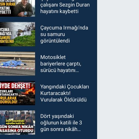
çalışanı Sezgin Duran
hayatını kaybetti
Çaycuma Irmağı'nda
su samuru
görüntülendi
Motosiklet
bariyerlere çarptı,
sürücü hayatını
kaybetti
Yangındaki Çocukları
Kurtaracaktı!
Vurularak Öldürüldü
Dört yaşındaki
oğlunun katili ile 3
gün sonra nikâh
masasına oturdu