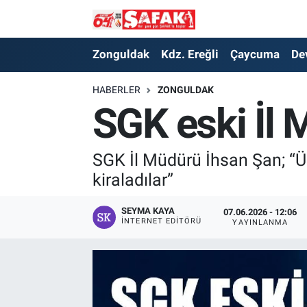
Zonguldak
Zonguldak Nöbetçi Eczaneler
Zonguldak
Kdz. Ereğli
Çaycuma
De
Kdz. Ereğli
Zonguldak Hava Durumu
HABERLER
ZONGULDAK
SGK eski İl 
Çaycuma
Zonguldak Namaz Vakitleri
Devrek
Zonguldak Trafik Yoğunluk Haritası
SGK İl Müdürü İhsan Şan; “Üç
kiraladılar”
Kilimli
Süper Lig Puan Durumu ve Fikstür
SEYMA KAYA
07.06.2026 - 12:06
İNTERNET EDITÖRÜ
YAYINLANMA
Asayiş
Tüm Manşetler
Spor
Son Dakika Haberleri
Resmi İlan
Haber Arşivi