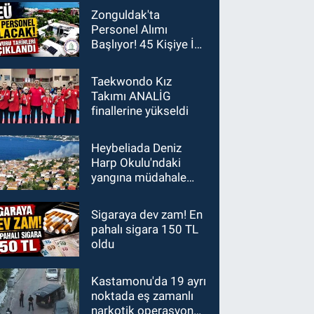
Zonguldak'ta
Personel Alımı
Başlıyor! 45 Kişiye İş
Fırsatı
Taekwondo Kız
Takımı ANALİG
finallerine yükseldi
Heybeliada Deniz
Harp Okulu'ndaki
yangına müdahale
sürüyor
Sigaraya dev zam! En
pahalı sigara 150 TL
oldu
Kastamonu'da 19 ayrı
noktada eş zamanlı
narkotik operasyonu: