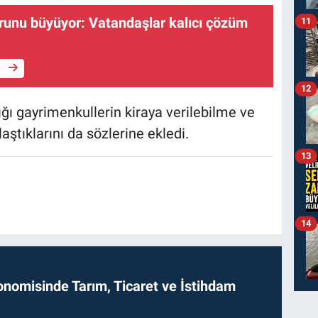
orunu büyüyor: Vatandaşlar kalıcı çözüm
11
e
12
ı gayrimenkullerin kiraya verilebilme ve
ştıklarını da sözlerine ekledi.
13
14
onomisinde Tarım, Ticaret ve İstihdam