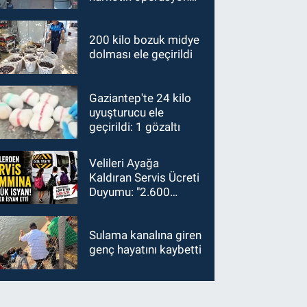
15 gözaltı
200 kilo bozuk midye
dolması ele geçirildi
Gaziantep'te 24 kilo
uyuşturucu ele
geçirildi: 1 gözaltı
Velileri Ayağa
Kaldıran Servis Ücreti
Duyumu: "2.600
TL'den 3.300 TL'ye
Çıkması Kabul
Edilemez!"
Sulama kanalına giren
genç hayatını kaybetti