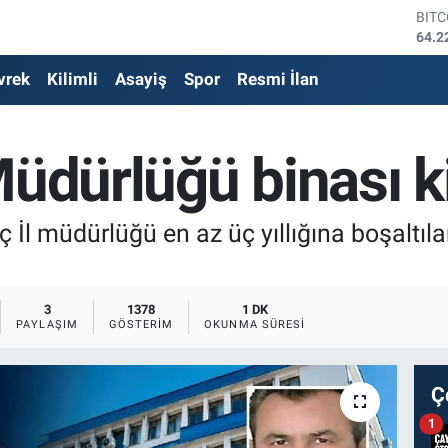
DOL
47,7
EUR
vrek
Kilimli
Asayiş
Spor
Resmi İlan
55,0
STE
64,2
GRA
Müdürlüğü binası ki
6510
BİS
13.7
 İl müdürlüğü en az üç yıllığına boşaltı
3
1378
1 DK
PAYLAŞIM
GÖSTERIM
OKUNMA SÜRESI
Ç
1