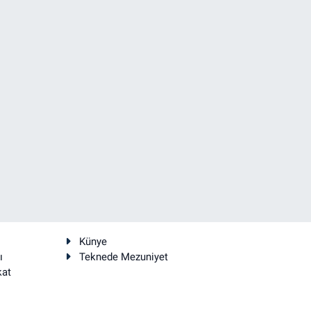
Künye
ı
Teknede Mezuniyet
kat