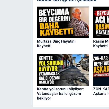
Murtaza Dinç Hayatını
Rasim Mu
Kaybetti
Kaybetti
Kentte yol sorunu büyüyor:
ZON-KAR
Vatandaşlar kalıcı çözüm
Aşkar'a h
bekliyor