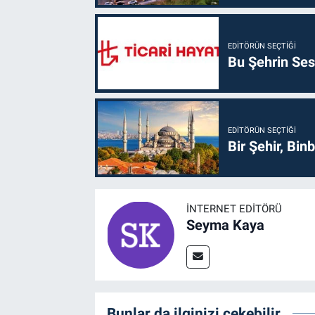
EDITÖRÜN SEÇTIĞI
Bu Şehrin Sess
EDITÖRÜN SEÇTIĞI
Bir Şehir, Binb
İNTERNET EDITÖRÜ
Seyma Kaya
Bunlar da ilginizi çekebilir