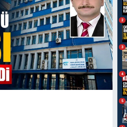
2
3
4
5